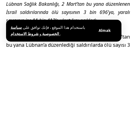
Lübnan Sağlık Bakanlığı, 2 Mart’tan bu yana düzenlenen
İsrail saldırılarında ölü sayısının 3 bin 696’ya, yaralı
sayısının ise 11 bin 413’e ulaştığını açıkladı.
باستخدام هذا الموقع ، فإنك توافق على
سياسة
Almak
و
الخصوصية
شروط الاستخدام
.
Beyrut (SANA)
– İsrail ordusunun geçen 2 Mart’tan
bu yana Lübnan’a düzenlediği saldırılarda ölü sayısı 3
bin 696’ya ulaştı.
Lübnan resmi ajansı
NNA
‘nın Sağlığı Bakanlığına
bağlı Sağlık Acil Operasyonlar Merkezinin
açıklamasına dayandırdığı habere göre, düzenlenen
saldırıların başından bu yana kaydedilen toplam ölü
sayısı 3 bin 696’ya yükselirken, yaralı sayısı ise 11 bin
413 olarak kayıtlara geçti.
Ateşkese rağmen
bombardıman ve ev yıkımları
sürüyor