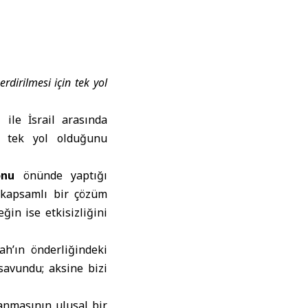
rdirilmesi için tek yol
ile İsrail arasında
n tek yol olduğunu
onu
önünde yaptığı
 kapsamlı bir çözüm
in ise etkisizliğini
ah’ın önderliğindeki
 savundu; aksine bizi
anmasının ulusal bir