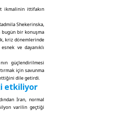
t ikmalinin ittifakın
Radmila Shekerinska
,
da bugün bir konuşma
ek, kriz dönemlerinde
, esnek ve dayanıklı
ının güçlendirilmesi
artırmak için savunma
tiğini dile getirdi.
 etkiliyor
rdından İran, normal
lyon varilin geçtiği