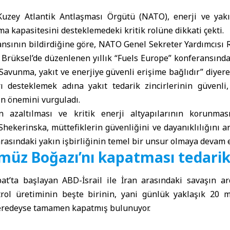
uzey Atlantik Antlaşması Örgütü (
NATO
), enerji ve yakı
ma kapasitesini desteklemedeki kritik rolüne dikkati çekti.
ansının bildirdiğine göre, NATO Genel Sekreter Yardımcısı
i Brüksel’de düzenlenen yıllık “Fuels Europe” konferansın
“Savunma, yakıt ve enerjiye güvenli erişime bağlıdır” diyer
ı desteklemek adına yakıt tedarik zincirlerinin güvenli
n önemini vurguladı.
rin azaltılması ve kritik enerji altyapılarının korunmas
hekerinska, müttefiklerin güvenliğini ve dayanıklılığını 
arasındaki yakın işbirliğinin temel bir unsur olmaya devam et
müz Boğazı’nı kapatması tedariki
t’ta başlayan ABD-İsrail ile İran arasındaki savaşın a
rol üretiminin beşte birinin, yani günlük yaklaşık 20 mi
neredeyse tamamen kapatmış bulunuyor.