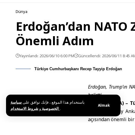
Dünya
Erdoğan’dan NATO Zi
Önemli Adım
Yayınlandı: 2026/06/10 6:00 PM
Güncellendi: 2026/06/11 8:45 A
Türkiye Cumhurbaşkanı Recep Tayyip Erdoğan
Erdoğan, Trump’ın NAT
belirtti.
باستخدام هذا الموقع ، فإنك توافق على
سياسة
Ankara (SANA) –
T
Almak
و
الخصوصية
شروط الاستخدام
.
önümüzdeki ay Ank
açısından önemli bir
Fransız haber aj