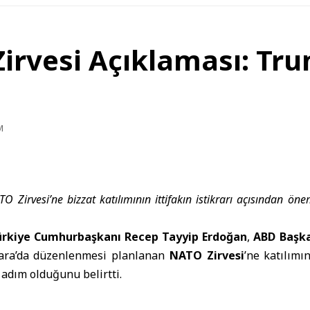
rvesi Açıklaması: Trum
M
O Zirvesi’ne bizzat katılımının ittifakın istikrarı açısından ön
ürkiye Cumhurbaşkanı Recep Tayyip Erdoğan
,
ABD Başk
ara’da düzenlenmesi planlanan
NATO Zirvesi
’ne katılımın
 adım olduğunu belirtti.
ansı
AFP
, Erdoğan’ın Çarşamba günü
Adalet ve Kal