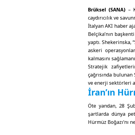
Brüksel
(SANA)
– K
caydırıcılık ve savun
İtalyan AKI haber aj
Belçika’nın başkent
yaptı. Shekerinska, 
askeri operasyonlar
kalmasını sağlamanı
Stratejik zafiyetle
çağrısında bulunan S
ve enerji sektörleri 
İran’ın Hür
Öte yandan, 28 Şuba
şartlarda dünya pet
Hürmüz Boğazı
‘nı 