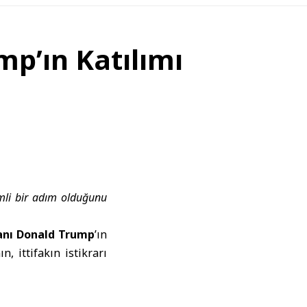
p’ın Katılımı
emli bir adım olduğunu
anı Donald Trump
’ın
ın, ittifakın istikrarı
kınma Partisi
’nden