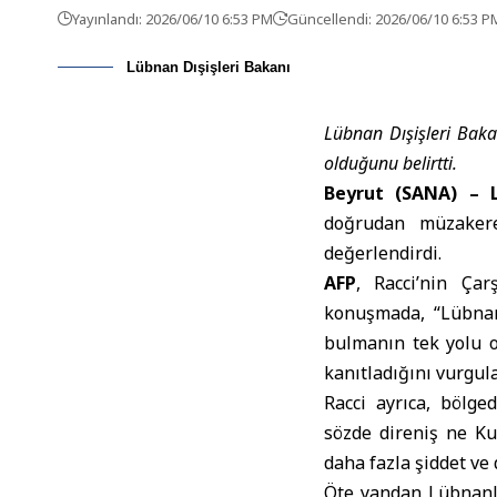
Yayınlandı: 2026/06/10 6:53 PM
Güncellendi: 2026/06/10 6:53 P
Lübnan Dışişleri Bakanı
Lübnan Dışişleri Bakan
olduğunu belirtti.
Beyrut (SANA) –
doğrudan müzakere
değerlendirdi.
AFP
, Racci’nin Ç
konuşmada, “Lübnan
bulmanın tek yolu o
kanıtladığını vurgula
Racci ayrıca, bölg
sözde direniş ne Ku
daha fazla şiddet ve 
Öte yandan Lübnanlı