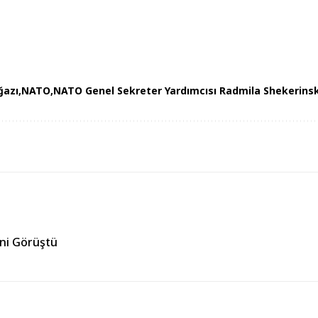
ğazı
NATO
NATO Genel Sekreter Yardımcısı Radmila Shekerins
ğini Görüştü