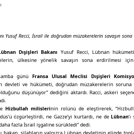
M
ı Yusuf Recci, İsrail ile doğrudan müzakerelerin savaşın sona e
Lübnan Dışişleri Bakanı
Yusuf Recci, Lübnan hükümeti 
lerin, ülkesine yönelik savaşın sona erdirilmesi içi
arşamba günü
Fransa Ulusal Meclisi Dışişleri Komisy
 devleti ve hükümeti, doğrudan müzakerelerin soruna
lduğunu düşünüyor” dediğini aktardı. Racci, askeri seçeneğ
dı.
ede
Hizbullah milisleri
nin rolünü de eleştirerek, “Hizbull
düs’ü özgürleştirdi, ne Gazze’yi kurtardı, ne de
Lübnan
’ı
daha fazla İsrail işgaline sürükledi” dedi.
 bakan, silahların yalnızca Lübnan devletinin elinde topl