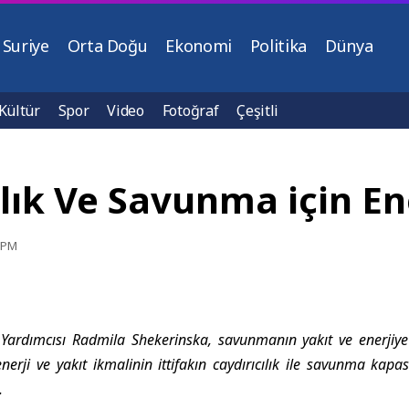
Suriye
Orta Doğu
Ekonomi
Politika
Dünya
Kültür
Spor
Video
Fotoğraf
Çeşitli
lık Ve Savunma için En
0 PM
Yardımcısı Radmila Shekerinska, savunmanın yakıt ve enerjiye 
nerji ve yakıt ikmalinin ittifakın caydırıcılık ile savunma kapa
.