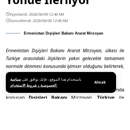
Yayınlandı: 2026/06/09 12:40 AM
Güncellendi: 2026/06/09 12:40 AM
Ermenistan Dışişleri Bakanı Ararat Mirzoyan
Ermenistan Dışişleri Bakanı Ararat Mirzoyan, ülkesi ile
Türkiye arasındaki ilişkilerin yakın gelecekte tamamen
normale dönmesi konusunda iyimser olduğunu belirterek,
iki ülke arasındaki diyaloğun sürdüğünü vurguladı.
باستخدام هذا الموقع ، فإنك توافق على
سياسة
Almak
و
الخصوصية
شروط الاستخدام
.
Erivan (SANA) –
Ermenistan Parlamentosu
‘nda
konuşan
Dışişleri Bakanı
Mirzoyan,
Türkiye
ile
doğrudan ticaretin başladığını, Gümrü-Kars
demiryolu hattının açılması için çalışma gruplarının
toplandığını belirterek, yakın zamanda ilişkilerin
tamamen normalleşmesi yolunda somut ilerleme