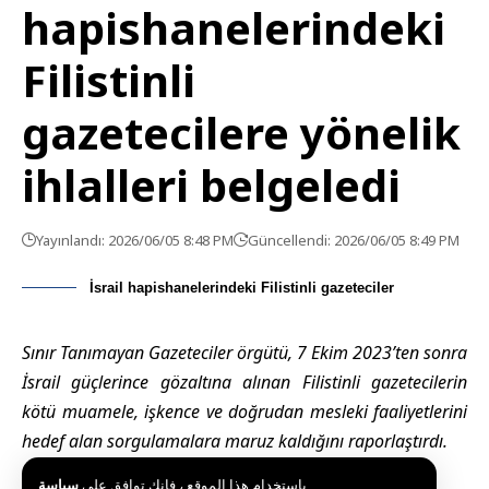
hapishanelerindeki
Filistinli
gazetecilere yönelik
ihlalleri belgeledi
Yayınlandı: 2026/06/05 8:48 PM
Güncellendi: 2026/06/05 8:49 PM
İsrail hapishanelerindeki Filistinli gazeteciler
Sınır Tanımayan Gazeteciler örgütü, 7 Ekim 2023’ten sonra
İsrail güçlerince gözaltına alınan Filistinli gazetecilerin
kötü muamele, işkence ve doğrudan mesleki faaliyetlerini
hedef alan sorgulamalara maruz kaldığını raporlaştırdı.
باستخدام هذا الموقع ، فإنك توافق على
سياسة