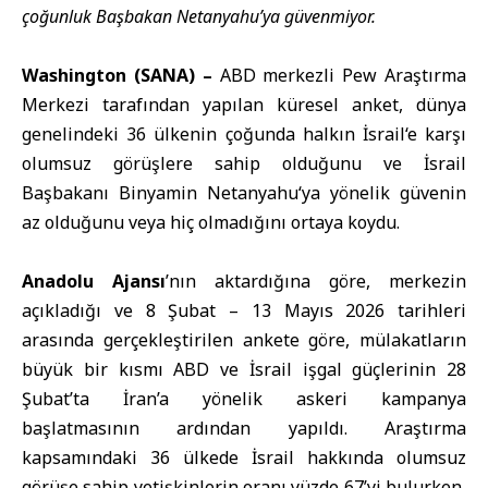
çoğunluk Başbakan Netanyahu’ya güvenmiyor.
Washington (SANA) –
ABD merkezli
Pew Araştırma
Merkezi
tarafından yapılan küresel anket, dünya
genelindeki 36 ülkenin çoğunda halkın
İsrail
‘e karşı
olumsuz görüşlere sahip olduğunu ve İsrail
Başbakanı
Binyamin Netanyahu
‘ya yönelik güvenin
az olduğunu veya hiç olmadığını ortaya koydu.
Anadolu Ajansı
’nın aktardığına göre, merkezin
açıkladığı ve 8 Şubat – 13 Mayıs 2026 tarihleri
arasında gerçekleştirilen ankete göre, mülakatların
büyük bir kısmı ABD ve İsrail işgal güçlerinin 28
Şubat’ta İran’a yönelik askeri kampanya
başlatmasının ardından yapıldı. Araştırma
kapsamındaki 36 ülkede İsrail hakkında olumsuz
görüşe sahip yetişkinlerin oranı yüzde 67’yi bulurken,