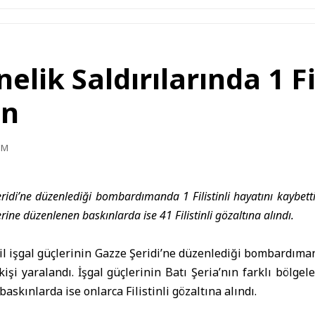
nelik Saldırılarında 1 Fi
ın
PM
ridi’ne düzenlediği bombardımanda 1 Filistinli hayatını kaybetti,
lerine düzenlenen baskınlarda ise 41 Filistinli gözaltına alındı.
il işgal güçleri
nin
Gazze
Şeridi’ne düzenlediği bombardıman 
 kişi yaralandı. İşgal güçlerinin Batı Şeria’nın farklı bölgel
askınlarda ise onlarca Filistinli gözaltına alındı.
r ajansı
WAFA
‘nın aktardığı bilgilere göre, İsrail işgal uça