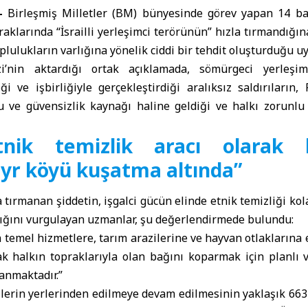
 –
Birleşmiş Milletler
(BM) bünyesinde görev yapan 14 ba
praklarında “İsrailli yerleşimci terörünün” hızla tırmandığı
oplulukların varlığına yönelik ciddi bir tehdit oluşturduğu u
nin aktardığı ortak açıklamada, sömürgeci yerleşim 
 ve işbirliğiyle gerçekleştirdiği aralıksız saldırıların, F
 ve güvensizlik kaynağı haline geldiği ve halkı zorunlu 
nik temizlik aracı olarak ku
r köyü kuşatma altında”
 tırmanan şiddetin, işgalci gücün elinde etnik temizliği kola
dığını vurgulayan uzmanlar, şu değerlendirmede bulundu:
n temel hizmetlere, tarım arazilerine ve hayvan otlaklarına
ak halkın topraklarıyla olan bağını koparmak için planlı 
anmaktadır.”
lilerin yerlerinden edilmeye devam edilmesinin yaklaşık 663