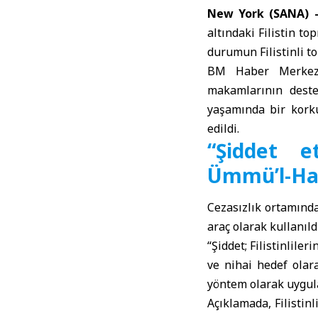
New York (SANA)
altındaki Filistin to
durumun Filistinli t
BM Haber Merkezi’
makamlarının desteği
yaşamında bir korku
edildi.
“Şiddet et
Ümmü’l-Hay
Cezasızlık ortamında
araç olarak kullanıl
“Şiddet;
Filistinliler
i
ve nihai hedef olar
yöntem olarak uygul
Açıklamada, Filistin