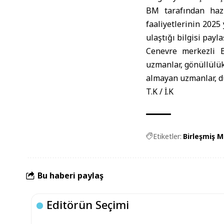
BM tarafından hazı
faaliyetlerinin 2025
ulaştığı bilgisi payla
Cenevre merkezli
uzmanlar, gönüllülük
almayan uzmanlar, dü
T.K / İ.K
Etiketler:
Birleşmiş Mi
Bu haberi paylaş
Editörün Seçimi