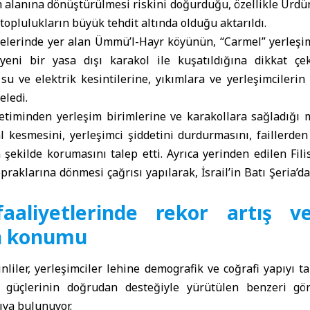
 alanına dönüştürülmesi riskini doğurduğu, özellikle Ürdün 
toplulukların büyük tehdit altında olduğu aktarıldı.
epelerinde yer alan Ümmü’l-Hayr köyünün, “Carmel” yerleş
yeni bir yasa dışı karakol ile kuşatıldığına dikkat çek
 su ve elektrik kesintilerine, yıkımlara ve yerleşimcilerin ş
eledi.
etiminden yerleşim birimlerine ve karakollara sağladığı m
al kesmesini, yerleşimci şiddetini durdurmasını, faillerde
n şekilde korumasını talep etti. Ayrıca yerinden edilen Fili
praklarına dönmesi çağrısı yapılarak, İsrail’in Batı Şeria’da
faaliyetlerinde rekor artış v
n konumu
stinliler, yerleşimciler lehine demografik ve coğrafi yapıyı
 güçlerinin doğrudan desteğiyle yürütülen benzeri gö
ıya bulunuyor.