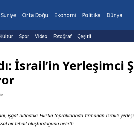
Suriye
Orta Doğu
Ekonomi
Politika
Dünya
Kültür
Spor
Video
Fotoğraf
Çeşitli
İsrail’in Yerleşimci Şid
yor
PM
 işgal altındaki Filistin topraklarında tırmanan İsrailli yerleşimc
şsal bir tehdit oluşturduğunu belirtti.