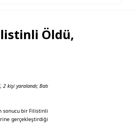
listinli Öldü,
 2 kişi yaralandı; Batı
sonucu bir Filistinli
erine gerçekleştirdiği
kları Gazze Şeridi’nin