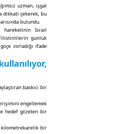
ğımsız uzman, işgal
na dikkati çekerek, bu
yarısında bulundu.
hareketinin İsrail
ilistinlilerin günlük
göçe zorladığı ifade
llanılıyor,
ylaştıran baskıcı bir
 erişimini engellemek
ve hedef gözeten bir
 kilometrekarelik bir