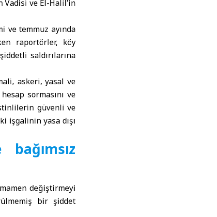
Vadisi ve El-Halil’in
imi ve temmuz ayında
en raportörler, köy
iddetli saldırılarına
ali, askeri, yasal ve
n hesap sormasını ve
stinlilerin güvenli ve
ki işgalinin yasa dışı
e bağımsız
 tamamen değiştirmeyi
rülmemiş bir şiddet