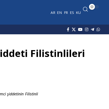
AR
EN
FR
ES
KU
deti Filistinlileri
i şiddetinin Filistinli