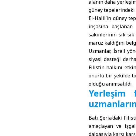
alanın daha yerleşim
güney tepelerindeki 
El-Halil’in güney t
inşasına başlanan 
sakinlerinin sık sık
maruz kaldığını belg
Uzmanlar, İsrail yön
siyasi desteği derh
Filistin halkını etki
onurlu bir şekilde to
olduğu anımsatıldı.
Yerleşim 
uzmanları
Batı Şeria’daki Fili
amaçlayan ve işgal
dalgasıyla karşı karş