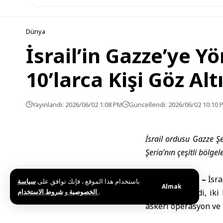
Dünya
İsrail’in Gazze’ye Yö
10’larca Kişi Göz Alt
Yayınlandı: 2026/06/02 1:08 PM
Güncellendi: 2026/06/02 10:10 
İsrail ordusu Gazze Şe
Şeria’nın çeşitli bölge
Kudüs (SANA) –
İsra
باستخدام هذا الموقع ، فإنك توافق على
سياسة
Almak
yaşamını yitirdi, iki
و
الخصوصية
شروط الاستخدام
.
askeri operasyon ve b
Filistin resmi habe