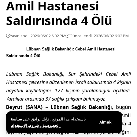
Amil Hastanesi
Saldırısında 4 Ölü
Yayınlandı: 2026/06/02 6:02 PM
Güncellendi: 2026/06/02 6:02 PM
Lübnan Sağlık Bakanlığı: Cebel Amil Hastanesi
Saldırısında 4 Ölü
Lübnan Sağlık Bakanlığı, Sur Şehrindeki Cebel Amil
Hastanesi çevresine düzenlenen İsrail saldırısında 4 kişinin
hayatını kaybettiğini, 127 kişinin yaralandığını açıkladı.
Yaralılar arasında 37 sağlık çalışanı bulunuyor.
Beyrut (SANA) –
Lübnan Sağlık Bakanlığı
, bugün
yaptığı açıklamada, İsrail’in Sur Şehrindeki Cebel Amil
باستخدام هذا الموقع ، فإنك توافق على
سياسة
Almak
Hastanesi çevresine düzenlediği hava saldırısında 4
و
الخصوصية
شروط الاستخدام
.
kişinin yaşamını yitirdiğini, 127 kişinin yaralandığını