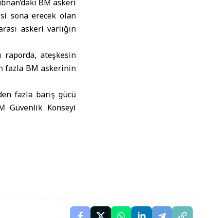
übnan’daki BM askeri
esi sona erecek olan
rası askeri varlığın
 raporda, ateşkesin
n fazla BM askerinin
den fazla barış gücü
BM Güvenlik Konseyi