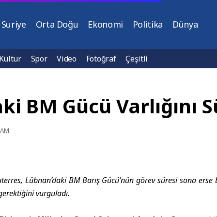
Suriye
Orta Doğu
Ekonomi
Politika
Dünya
Kültür
Spor
Video
Fotoğraf
Çeşitli
ki BM Gücü Varlığını 
2 AM
terres, Lübnan’daki BM Barış Gücü’nün görev süresi sona erse bi
gerektiğini vurguladı.