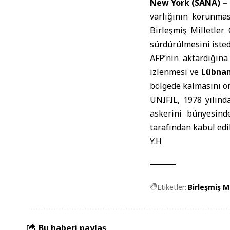
New York (SANA) –
varlığının korunmas
Birleşmiş Milletler
sürdürülmesini isted
AFP’nin aktardığın
izlenmesi ve
Lübna
bölgede kalmasını ö
UNIFIL, 1978 yılınd
askerini bünyesind
tarafından kabul edi
Y.H
Etiketler:
Birleşmiş M
Bu haberi paylaş