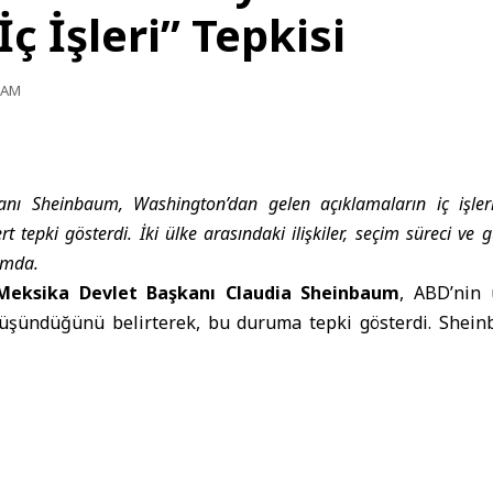
ç İşleri” Tepkisi
2 AM
nı Sheinbaum, Washington’dan gelen açıklamaların iç işler
ert tepki gösterdi. İki ülke arasındaki ilişkiler, seçim süreci ve 
umda.
Meksika Devlet Başkanı Claudia Sheinbaum
, ABD’nin 
üşündüğünü belirterek, bu duruma tepki gösterdi. Shein
ülke arasındaki ilişkileri zayıflatmaya ve 2027’de yapıl
bir kampanya yürütmekle suçladı.
iği basın toplantısında “Farklı dosyalarda bu kampanyayı
ini düşünmüyorum” diyerek, bunun Washington’daki aş
üğünü söyledi.