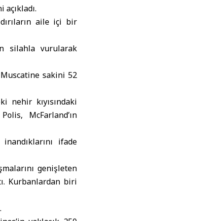
i açıkladı.
rıların aile içi bir
in silahla vurularak
e Muscatine sakini 52
ki nehir kıyısındaki
olis, McFarland’ın
inandıklarını ifade
şmalarını genişleten
ı. Kurbanlardan biri
.