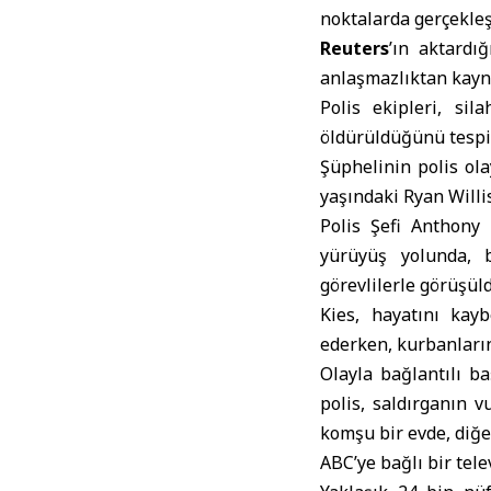
noktalarda gerçekleşt
Reuters
’ın aktardı
anlaşmazlıktan kaynak
Polis ekipleri, sil
öldürüldüğünü tespit
Şüphelinin polis ola
yaşındaki Ryan Willi
Polis Şefi Anthony 
yürüyüş yolunda, 
görevlilerle görüşüld
Kies, hayatını kay
ederken, kurbanların
Olayla bağlantılı b
polis, saldırganın 
komşu bir evde, diğer
ABC’ye bağlı bir tele