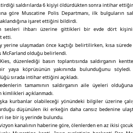
irdiği saldırılarda 6 kişiyi öldürdükten sonra intihar ettiğin
ğına göre Muscatine Polis Departmanı, ilk bulguların saldı
landığına işaret ettiğini bildirdi.
ah sesleri ihbarı üzerine gittikleri bir evde dört kişin
 etti.
y yerine ulaşmadan önce kaçtığı belirtilirken, kısa süred
s McFarland olduğu belirlendi.
Kies, düzenlediği basın toplantısında saldırganın kentte
bir yaya köprüsünün yakınında bulunduğunu söyledi. P
üğü sırada intihar ettiğini açıkladı.
bedenlerin tamamının saldırganın aile üyeleri olduğuna 
 kimlikleri açıklanmadı.
aşka kurbanlar olabileceği yönündeki bilgiler üzerine çalı
vurduğu düşünülen iki erkeğin daha cansız bedenine ulaşt
i ise bir iş yerinde bulundu.
vizyon kanalının haberine göre, ölenlerden en az ikisi çocuk