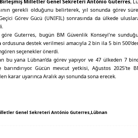
Birleşmiş Milletler Genel Sekreteri António Guterres
, L
ının gerekli olduğunu belirterek, yıl sonunda görev sür
 Geçici Görev Gücü (UNIFIL) sonrasında da ülkede uluslara
i.
a göre Guterres, bugün BM Güvenlik Konseyi’ne sunduğu
n
ordusuna destek verilmesi amacıyla 2 bin ila 5 bin 500’de
ngören seçenekler önerdi.
an bu yana Lübnan’da görev yapıyor ve 47 ülkeden 7 bin
e barındırıyor. Gücün mevcut yetkisi, Ağustos 2025’te 
len karar uyarınca Aralık ayı sonunda sona erecek.
illetler Genel Sekreteri António Guterres
Lübnan