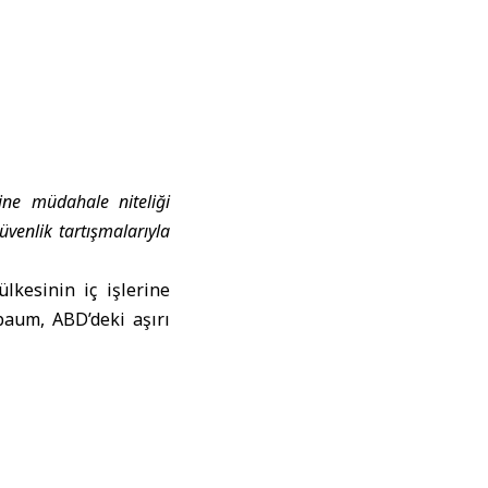
ine müdahale niteliği
güvenlik tartışmalarıyla
ülkesinin iç işlerine
baum, ABD’deki aşırı
acak yerel seçimleri
ABD Başkanı
Donald
ırı sağcı çevreler