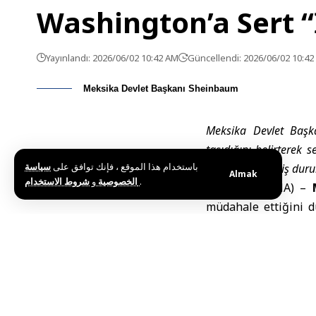
Washington’a Sert “İ
Yayınlandı: 2026/06/02 10:42 AM
Güncellendi: 2026/06/02 10:4
Meksika Devlet Başkanı Sheinbaum
Meksika Devlet Başka
taşıdığını belirterek s
باستخدام هذا الموقع ، فإنك توافق على
سياسة
daha da gerilmiş dur
Almak
و
الخصوصية
شروط الاستخدام
.
Meksiko (SANA) –
müdahale ettiğini d
sağ çevreleri, iki 
etkilemeye yönelik 
Sheinbaum, düzenled
Trump’ın yönettiğ
tarafından yürütüld