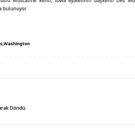
fuslu Muscatine kenti, Iowa eyaletinin başkenti Des Moi
 bulunuyor.
s
Washington
larak Döndü