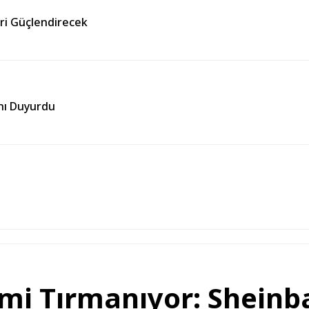
eri Güçlendirecek
ını Duyurdu
mi Tırmanıyor: Shein