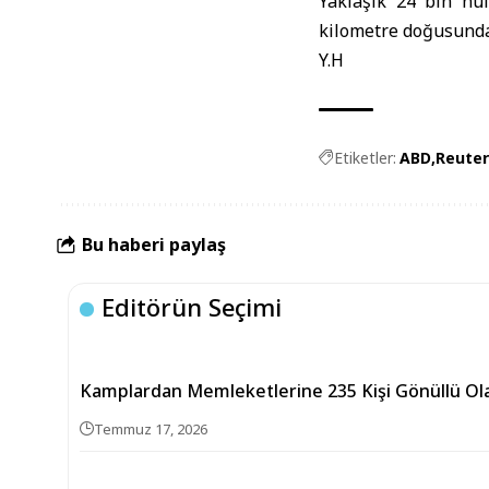
Yaklaşık 24 bin nü
kilometre doğusunda
Y.H
Etiketler:
ABD
Reuter
Bu haberi paylaş
Editörün Seçimi
Kamplardan Memleketlerine 235 Kişi Gönüllü O
Temmuz 17, 2026