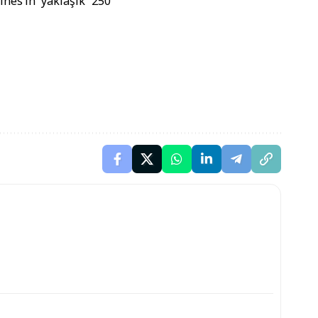
nes’in yaklaşık 250