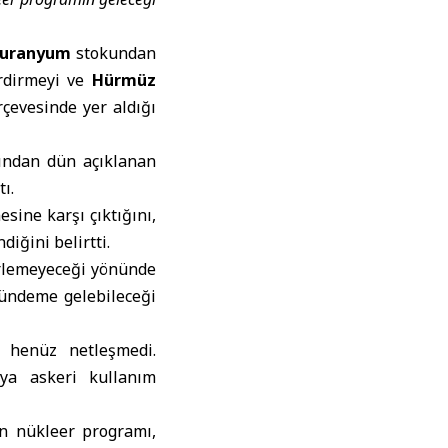
uranyum
stokundan
erdirmeyi ve
Hürmüz
rçevesinde yer aldığı
ından dün açıklanan
ı.
sine karşı çıktığını,
iğini belirtti.
rlemeyeceği yönünde
gündeme gelebileceği
i henüz netleşmedi.
ya askeri kullanım
ın nükleer programı,