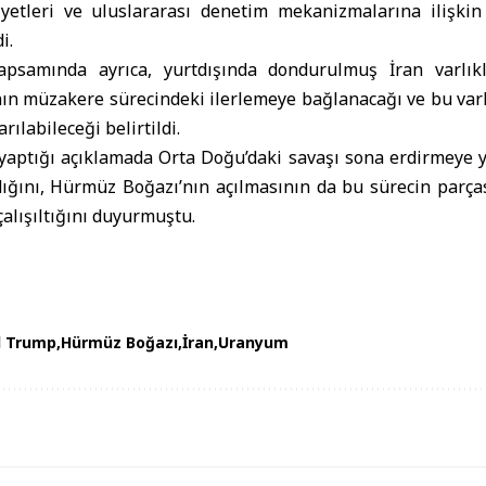
iyetleri ve uluslararası denetim mekanizmalarına ilişki
i.
psamında ayrıca, yurtdışında dondurulmuş İran varlıkl
nın müzakere sürecindeki ilerlemeye bağlanacağı ve bu varl
arılabileceği belirtildi.
aptığı açıklamada Orta Doğu’daki savaşı sona erdirmeye yön
dığını, Hürmüz Boğazı’nın açılmasının da bu sürecin parça
çalışıltığını duyurmuştu.
d Trump
Hürmüz Boğazı
İran
Uranyum