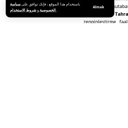
باستخدام هذا الموقع ، فإنك توافق على
سياسة
arasında bir mutaba
Almak
و
الخصوصية
شروط الاستخدام
.
Taslağa göre
Tahr
zenginleştirme faa
stokunun azaltılmas
Hürmüz Boğ
Haberde ayrıca, a
taşımacılığının norma
Buna karşılık Washin
şekilde gerçekleşti
serbest bırakılmasın
Axios’a göre anlaşm
savaşın sona erdiril
ABD Başkanı Donald
ulaşıldığını, yalnızc
Pakistan ile Katar, 