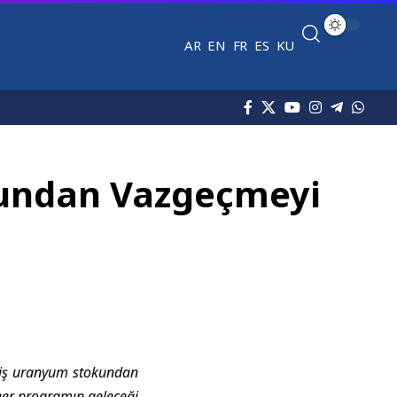
AR
EN
FR
ES
KU
kundan Vazgeçmeyi
ilmiş uranyum stokundan
eer programın geleceği