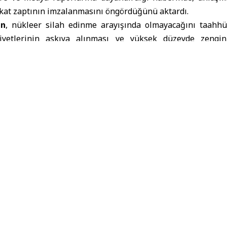
kat zaptının imzalanmasını öngördüğünü aktardı.
an
, nükleer silah edinme arayışında olmayacağını taahh
liyetlerinin askıya alınması ve yüksek düzeyde zengin
ı konusunda müzakereler yürütülecek.
azı yeniden açılacak
nlaşmanın İran’ın Hürmüz Boğazı’ndaki mayınları kal
l şekilde yeniden başlamasını da içerdiği belirtildi.
gton’un bazı yaptırımları hafifletmek, İran’ın petrol sat
rmesine izin vermek ve geçici anlaşma süresince donduru
a yönelik mekanizmaları değerlendirmek için çalışacağı ifad
a taslağı, daha geniş kapsamlı bölgesel sakinleşme çerç
mesine ilişkin mutabakatları da kapsıyor.
 Trump’ın, İran ile yürütülen müzakerelerde “anlaşm
a bazı nihai detayların görüşülmeye devam ettiğini” söylediği
Suudi Arabistan ve Birleşik Arap Emirlikleri başta olmak üzer