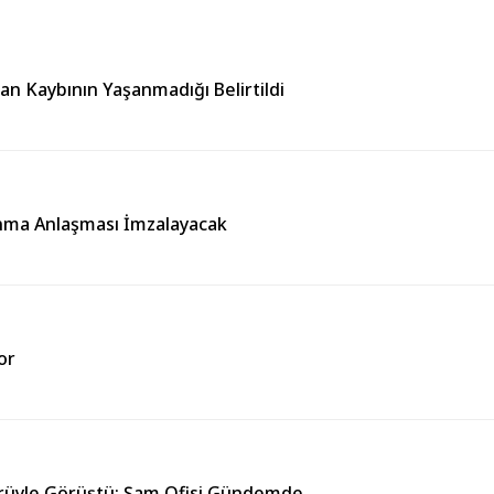
Can Kaybının Yaşanmadığı Belirtildi
unma Anlaşması İmzalayacak
or
örüyle Görüştü: Şam Ofisi Gündemde