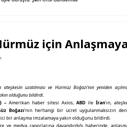
 Hürmüz için Anlaşmaya
M
ın ateşkesin uzatılması ve Hürmüz Boğazı’nın yeniden açılmas
ın olduğunu bildirdi.
) –
Amerikan haber sitesi Axios,
ABD
ile
İran
’ın, ateş
üz Boğazı
’nın herhangi bir ücret uygulanmaksızın deni
çici bir anlaşma imzalamaya yakın olduğunu bildirdi.
ilere ve medya raporlarına dayandırdığı haberinde, anlaşma