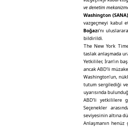
ve denetim mekanizmala
Washington (SANA
vazgeçmeyi kabul et
Boğazı
’nı uluslarar
bildirildi.
The New York Times
taslak anlaşmada ura
Yetkililer, İran’ın 
ancak ABD’li müzaker
Washington’un, nük
tutum sergilediği v
uyarısında bulunduğu
ABD’li yetkililere
Seçenekler arasın
seviyesinin altına dü
Anlaşmanın henüz ge