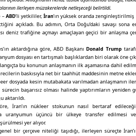
rının ilerleyen müzakerelerde netleşeceği belirtildi.
)
–
ABD
’li yetkililer,
İran
’ın yüksek oranda zenginleştirilmiş
tiğini açıkladı. Bu adımın, Orta Doğu’daki savaşı sona 
ası deniz trafiğine açmayı amaçlayan geçici bir anlaşma çe
’ın aktardığına göre, ABD Başkanı
Donald Trump
taraf
nyum dosyası en tartışmalı başlıklardan biri olarak öne çıkt
başlangıçta bu konunun anlaşmanın ilk aşamasına dahil edilme
ecilerin baskısıyla net bir taahhüt maddesinin metne eklend
leer dosyada kesin mutabakata varılmadan anlaşmanın ile
e sürecin başarısız olması halinde yaptırımların yeniden 
 aktarıldı.
 göre, İran’ın nükleer stokunun nasıl bertaraf edileceğ
da uranyumun üçüncü bir ülkeye transfer edilmesi ve
şürülmesi yer alıyor.
nel bir çerçeve niteliği taşıdığı, ilerleyen süreçte İran’