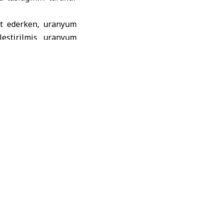
üt ederken, uranyum
leştirilmiş uranyum
dırmasını ve deniz
ışlarını daha serbest
lmuş İran fonlarının
e edildi.
evesinde Lübnan’daki
anın büyük bölümüne
 aktarıldı.
e Körfez ülkelerinin,