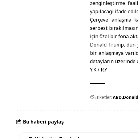
zenginleştirme faal
yapılacağı ifade edild
Çerçeve anlaşma ka
serbest bırakılması
için özel bir fona akt
Donald Trump, dün y
bir anlaşmaya varıl
detayların üzerinde 
Y.K / R.Y
Etiketler:
ABD
Donal
Bu haberi paylaş