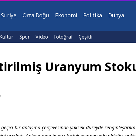
Suriye
Orta Doğu
Ekonomi
Politika
Dünya
Kültür
Spor
Video
Fotoğraf
Çeşitli
ştirilmiş Uranyum Sto
M
n’ın geçici bir anlaşma çerçevesinde yüksek düzeyde zenginleştir
ğini açıkladı. Anlaşmanın henüz taslak aşamasında olduğu, nükl