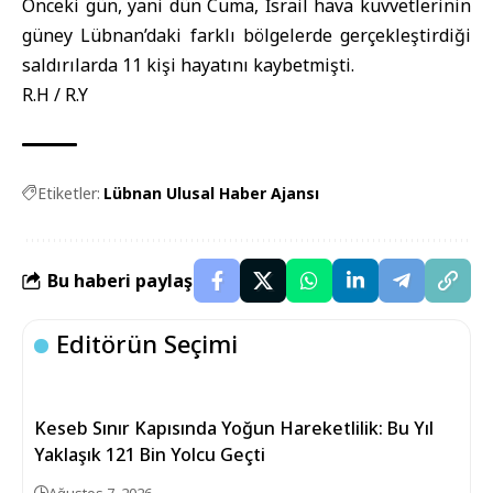
Önceki gün, yani dün Cuma, İsrail hava kuvvetlerinin
güney Lübnan’daki farklı bölgelerde gerçekleştirdiği
saldırılarda 11 kişi hayatını kaybetmişti.
R.H / R.Y
Etiketler:
Lübnan Ulusal Haber Ajansı
Bu haberi paylaş
Editörün Seçimi
Keseb Sınır Kapısında Yoğun Hareketlilik: Bu Yıl
Yaklaşık 121 Bin Yolcu Geçti