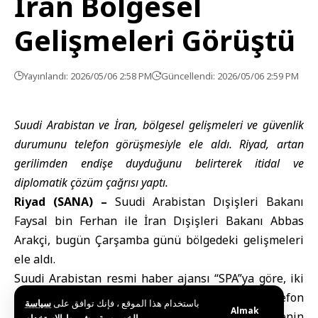
İran Bölgesel
Gelişmeleri Görüştü
Yayınlandı: 2026/05/06 2:58 PM
Güncellendi: 2026/05/06 2:59 PM
Suudi Arabistan ve İran, bölgesel gelişmeleri ve güvenlik
durumunu telefon görüşmesiyle ele aldı. Riyad, artan
gerilimden endişe duyduğunu belirterek itidal ve
diplomatik çözüm çağrısı yaptı.
Riyad (SANA) –
Suudi Arabistan Dışişleri Bakanı
Faysal bin Ferhan
ile İran Dışişleri Bakanı Abbas
Arakçi, bugün Çarşamba günü bölgedeki gelişmeleri
ele aldı.
Suudi Arabistan resmi haber ajansı “SPA”ya göre, iki
bakan, bugün gerçekleştirdikleri telefon
باستخدام هذا الموقع ، فإنك توافق على
سياسة
Almak
görüşmesinde bölgedeki son gelişmeleri ve bölgenin