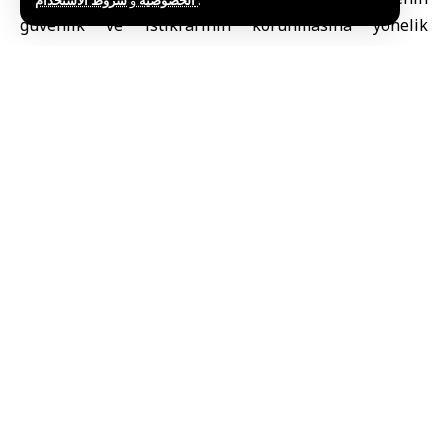
و
الخصوصية
شروط الاستخدام
.
güvenlik ve istikrarının korunmasına yönelik
yürütülen çabaları değerlendirdi.
Öte yandan Suudi Arabistan Dışişleri Bakanlığı,
önceki gün yaptığı açıklamada, bölgede devam eden
askeri tırmanıştan duyduğu endişeyi dile getirmişti.
Açıklamada, gerilimin düşürülmesi, tırmanmanın
önlenmesi ve itidal çağrısı yapılırken, bölgenin daha
fazla gerilim ve güvenlik ile istikrarın sarsılmasına
sürüklenmesini önlemek amacıyla Pakistan’ın
arabuluculuk girişimleri ile diplomatik çabaların
desteklenmesi gerektiği vurgulanmıştı.
Etiketler:
İran
SanaTürk
SuudiArabistan