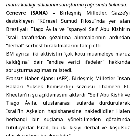
maruz kaldığı iddialarını soruşturma çağrısında bulundu.
Cenevre (SANA) –
Birleşmiş Milletler
,
Gazze
‘yi
destekleyen “
Küresel Sumud Filosu
”nda yer alan
Brezilyalı Tiago Ávila ve İspanyol Seif Abu Kishk’in
İsrail
tarafından gözaltına alınmalarının ardından
“derhal” serbest bırakılmalarını talep etti.
BM ayrıca, iki aktivistin “çok kötü muameleye maruz
kaldığına” dair “endişe verici ifadeler” hakkında
soruşturma açılmasını istedi.
Fransız Haber Ajansı (AFP), Birleşmiş Milletler İnsan
Hakları Yüksek Komiserliği sözcüsü Thameen El-
Kheetan’ın şu açıklamasını aktardı: “Seif Abu Kishk ve
Tiago Ávila, uluslararası sularda durdurularak
İsrail’in Aşkelon hapishanesine nakledildiler. Halen
herhangi bir suçlama yöneltilmeden gözaltında
tutuluyorlar. İsrail, bu iki kişiyi derhal ve koşulsuz
olarak serbest bırakmalıdır.”