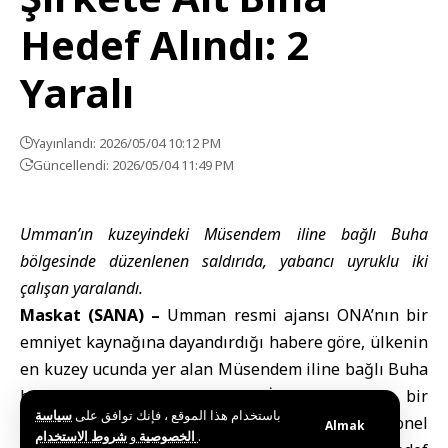
Hedef Alındı: 2
Yaralı
Yayınlandı: 2026/05/04 10:12 PM
Güncellendi: 2026/05/04 11:49 PM
Umman’ın kuzeyindeki Müsendem iline bağlı Buha
bölgesinde düzenlenen saldırıda, yabancı uyruklu iki
çalışan yaralandı.
Maskat (SANA) –
Umman resmi ajansı ONA’nın bir
emniyet kaynağına dayandırdığı habere göre, ülkenin
en kuzey ucunda yer alan Müsendem iline bağlı Buha
bölgesinde Tibat bölgesinde İran tarafından bir
باستخدام هذا الموقع ، فإنك توافق على
سياسة
saldırı gerçekleştirildi. Saldırıda bir şirketin personel
Almak
و
الخصوصية
شروط الاستخدام
.