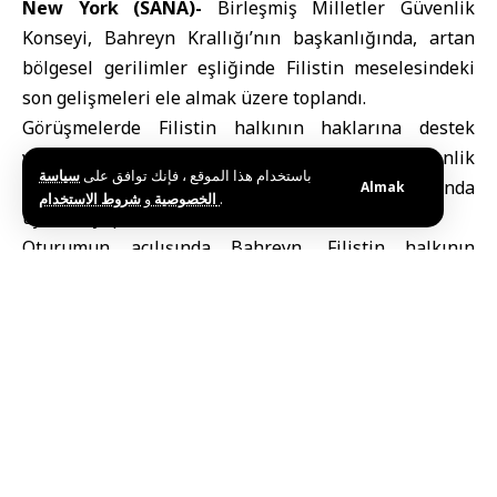
New York (SANA)-
Birleşmiş Milletler Güvenlik
Konseyi,
Bahreyn
Krallığı’nın başkanlığında, artan
bölgesel gerilimler eşliğinde Filistin meselesindeki
son gelişmeleri ele almak üzere toplandı.
Görüşmelerde Filistin halkının haklarına destek
vurgulanırken, sahadaki insani, siyasi ve güvenlik
باستخدام هذا الموقع ، فإنك توافق على
سياسة
durumunun ciddi biçimde kötüleştiği konusunda
Almak
و
الخصوصية
شروط الاستخدام
.
uyarılar yapıldı.
Oturumun açılışında Bahreyn,
Filistin
halkının
haklarına yönelik kararlı desteğini yineleyerek, 4
Haziran 1967 sınırları temelinde, başkenti Doğu
Kudüs olan bağımsız bir Filistin Devleti kurulmasını
desteklediğini belirtti. Bahreyn ayrıca zorla yerinden
etme politikalarına ve yerleşim faaliyetlerinin
genişletilmesine karşı olduğunu ifade etti.
Görüşmeler sırasında Birleşmiş Milletler Genel
Sekreter Yardımcısı, Filistin topraklarındaki durumun