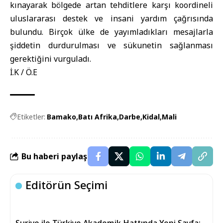
kınayarak bölgede artan tehditlere karşı koordineli
uluslararası destek ve insani yardım çağrısında
bulundu. Birçok ülke de yayımladıkları mesajlarla
şiddetin durdurulması ve sükunetin sağlanması
gerektiğini vurguladı.
İ.K / Ö.E
Etiketler:
Bamako
Batı Afrika
Darbe
Kidal
Mali
Bu haberi paylaş
Editörün Seçimi