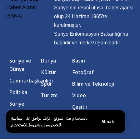
Suriye’nin resmî ulusal haber ajansı
olup 24 Haziran 1965’te
kurulmuştur.
Suriye Enformasyon Bakanlığı’na
bağlıdır ve merkezi Şam’dadır.
Suriye ve
Dünya
Basın
Dünya
Kültür
Fotoğraf
Cumhurbaşkanlığı
Spor
Bilim ve Teknoloji
Politika
Turizm
Video
Suriye
Çeşitli
Ekonomi
باستخدام هذا الموقع ، فإنك توافق على
سياسة
Almak
و
الخصوصية
شروط الاستخدام
.