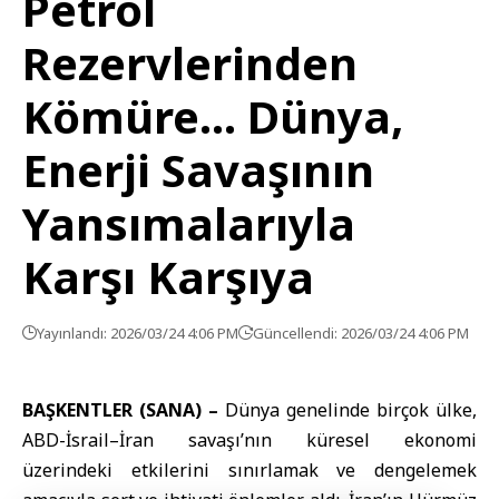
Petrol
Rezervlerinden
Kömüre… Dünya,
Enerji Savaşının
Yansımalarıyla
Karşı Karşıya
Yayınlandı: 2026/03/24 4:06 PM
Güncellendi: 2026/03/24 4:06 PM
BAŞKENTLER (SANA) –
Dünya genelinde birçok ülke,
ABD-İsrail
–
İran
savaşı’nın küresel ekonomi
üzerindeki etkilerini sınırlamak ve dengelemek