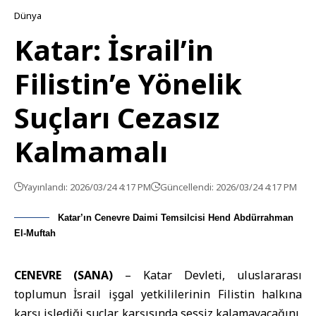
Dünya
Katar: İsrail’in
Filistin’e Yönelik
Suçları Cezasız
Kalmamalı
Yayınlandı: 2026/03/24 4:17 PM
Güncellendi: 2026/03/24 4:17 PM
Katar’ın Cenevre Daimi Temsilcisi Hend Abdürrahman
El-Muftah
CENEVRE (SANA)
–
Katar
Devleti, uluslararası
toplumun İsrail işgal yetkililerinin Filistin halkına
karşı işlediği suçlar karşısında sessiz kalamayacağını,