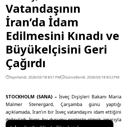
Vatandaşının
İran’da İdam
Edilmesini Kınadı ve
Büyükelçisini Geri
Çağırdı
Yayınlandı: 2026/03/18 8:51 PM
Güncellendi: 2026/03/18 8:52 PM
STOCKHOLM (SANA) –
İsveç Dışişleri Bakanı Maria
Malmer Stenergard
, Çarşamba günü yaptığı
açıklamada, İran’ın bir İsveç vatandaşını idam ettiğini
doğruladı. İsveç, bu durumu protesto etmek amacıyla