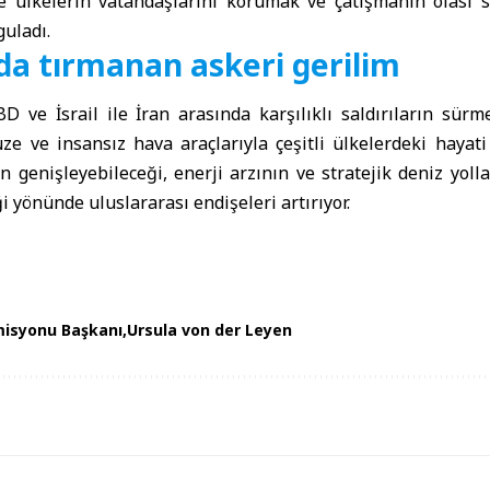
ülkelerin vatandaşlarını korumak ve çatışmanın olası so
uladı.
da tırmanan askeri gerilim
 ve İsrail ile İran arasında karşılıklı saldırıların sürm
füze ve insansız hava araçlarıyla çeşitli ülkelerdeki hayati
nın genişleyebileceği, enerji arzının ve stratejik deniz yoll
i yönünde uluslararası endişeleri artırıyor.
isyonu Başkanı
Ursula von der Leyen