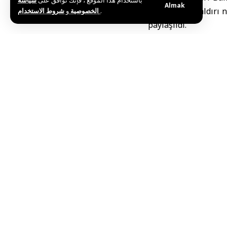
باستخدام هذا الموقع ، فإنك توافق على
سياسة
Almak
açıklamada, saldırı 
و
الخصوصية
شروط الاستخدام
.
paylaşıldı.
“Uluslarara
Bakanlık açıklamasın
ticaret akışını ve h
olduğunun altı çizild
yürütülen diplomatik 
Kuveyt’te
Açıklamada ayrıca, 
Kuveyt yönetiminin, 
sürdürme amacıyla at
Öte yandan, ABD ile
Sultanlığı, daha ön
Limanı da daha önce 
Y.K / İ.K