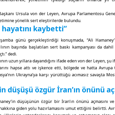
aşkanı Ursula von der Leyen, Avrupa Parlamentosu Genel
imine yönelik sert eleştirilerde bulundu.
l hayatını kaybetti”
şamba günü gerçekleştirdiği konuşmada, “Ali Hamaney’i
yılının başında başlatılan sert baskı kampanyası da dahi
tı.” dedi.
ının uzun yıllara dayandığını ifade eden von der Leyen, şu if
arını hapse attı ve işkence etti, bölgede ve hatta Avrupa 
Rusya’nın Ukrayna’ya karşı yürüttüğü acımasız savaşta Mosk
n düşüşü özgür İran’ın önünü aç
aney’in düşüşünün özgür bir İran’ın önünü açmasını ve 
hakkına giden yolu hazırlamasını umut ettiğini belirtti. Avr