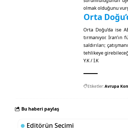
sorumluluğunun üye 
olmak olduğunu vurg
Orta Doğu’
Orta Doğu’da ise ABD
tırmanıyor. İran’ın 
saldırıları; çatışma
tehlikeye girebileceğ
Y.K / İ.K
Etiketler:
Avrupa Kom
Bu haberi paylaş
Editörün Seçimi