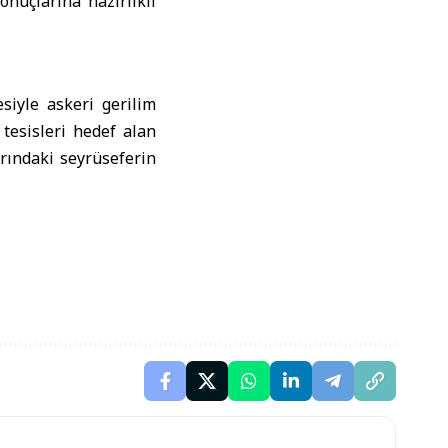
nuçlarına hazırlıklı
esiyle askeri gerilim
 tesisleri hedef alan
arındaki seyrüseferin