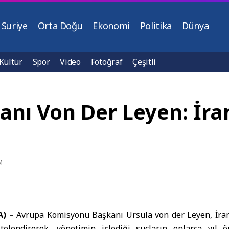
Suriye
Orta Doğu
Ekonomi
Politika
Dünya
Kültür
Spor
Video
Fotoğraf
Çeşitli
ı Von Der Leyen: İran
M
A) –
Avrupa Komisyonu Başkanı
Ursula von der Leyen
, İra
telendirerek, yönetimin işlediği suçların onlarca yıl 