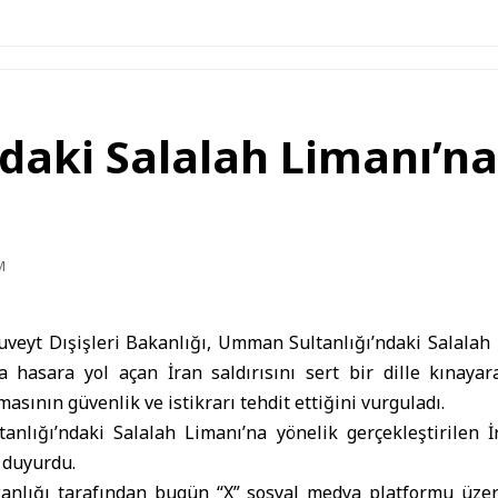
ki Salalah Limanı’na 
M
uveyt Dışişleri Bakanlığı, Umman Sultanlığı’ndaki Salalah 
a hasara yol açan İran saldırısını sert bir dille kınayar
masının güvenlik ve istikrarı tehdit ettiğini vurguladı.
nlığı’ndaki Salalah Limanı’na yönelik gerçekleştirilen İr
ı duyurdu.
kanlığı tarafından bugün “X” sosyal medya platformu üze