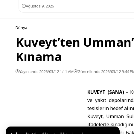
Ağustos 9, 2026
Dünya
Kuveyt’ten Umman’da
Kınama
Yayınlandı: 2026/03/12 1:11 AM
Güncellendi: 2026/03/12 9:44 P
KUVEYT (SANA) –
K
ve yakıt depolarınd
tesislerin hedef alın
Kuveyt, Umman Sulta
ifadelerle kınadığın
Kuveyt Dışişleri Ba