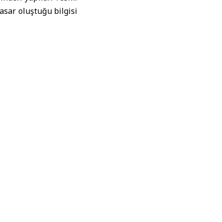
asar oluştuğu bilgisi
ıyor”
masının, uluslararası
hlikeli bir tırmanış”
 güçlendirmeye yönelik
e olduğu belirtildi.
avunma ve istikrarını
asıyla bilinen Umman
öneme sahip El-Dakım