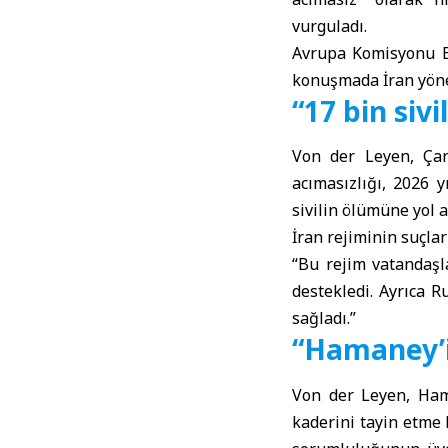
vurguladı.
Avrupa Komisyonu B
konuşmada İran yönet
“17 bin sivi
Von der Leyen, Çar
acımasızlığı, 2026 
sivilin ölümüne yol aç
İran rejiminin suçlar
“Bu rejim vatandaşl
destekledi. Ayrıca 
sağladı.”
“Hamaney’i
Von der Leyen, Ham
kaderini tayin etme 