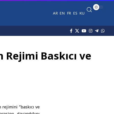
AR
EN
FR
ES
KU
 Rejimi Baskıcı ve
n rejimini “baskıcı ve
öncesine dayandığını