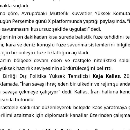
akla suçladı.
ğına göre, Avrupa’daki Müttefik Kuvvetler Yüksek Komuta
bugün Perşembe günü X platformunda yaptığı paylaşımda, “
 savunmasını kusursuz şekilde uyguladı” dedi.
erinin on dakikadan kısa sürede balistik füze tehdidini tes
nı, kara ve deniz konuşlu füze savunma sistemlerini bilgile
için bir önleyici füze fırlattığını açıkladı.
ran’ın bölgede devam eden ve rastgele nitelikteki saldı
yüksek hazırlık seviyesinin sürdürüleceğini belirtti.
Birliği Dış Politika Yüksek Temsilcisi
Kaja Kallas
, Zü
ıklamada, “İran savaş ihraç eden bir ülkedir ve rejim şu 
 savaşa çekmeye çalışıyor” dedi. Kallas, İran halkına ken
rısında bulundu.
n rastgele saldırılar düzenleyerek bölgede kaos yaratmaya ça
erilimi azaltmak için diplomatik kanallar üzerinden çalış