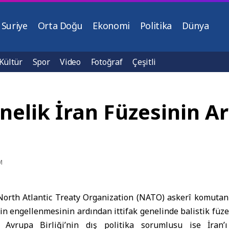
Suriye
Orta Doğu
Ekonomi
Politika
Dünya
Kültür
Spor
Video
Fotoğraf
Çeşitli
önelik İran Füzesinin 
M
orth Atlantic Treaty Organization (
NATO
) askerî komutan
nin engellenmesinin ardından ittifak genelinde balistik füz
dı. Avrupa Birliği’nin dış politika sorumlusu ise İran’