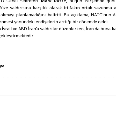
TO Genel Sekreteri
Mark Rutte
, bugün Perşembe günü
 füze saldırısına karşılık olarak ittifakın ortak savunma 
okmayı planlamadığını belirtti. Bu açıklama, NATO’nun A
nmesi yönündeki endişelerin arttığı bir dönemde geldi.
 İsrail ve ABD İran’a saldırılar düzenlerken, İran da buna ka
çekleştirmektedir.
iye