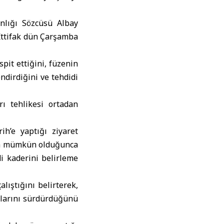
nlığı Sözcüsü Albay
İttifak dün Çarşamba
pit ettiğini, füzenin
ndirdiğini ve tehdidi
rı tehlikesi ortadan
rih’e yaptığı ziyaret
anda mümkün olduğunca
di kaderini belirleme
lıştığını belirterek,
malarını sürdürdüğünü