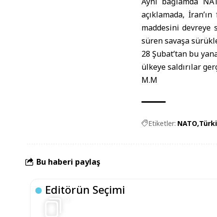
Aynı bağlamda NA
açıklamada, İran’ın
maddesini devreye s
süren savaşa sürükle
28 Şubat’tan bu yana
ülkeye saldırılar ger
M.M
Etiketler:
NATO
Türk
Bu haberi paylaş
Editörün Seçimi
5