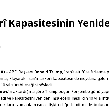
î Kapasitesinin Yenide
M
NA)
–
ABD Başkanı
Donald Trump
,
İran
’a ait füze fırlatma
ini açıklayarak, İran’ın askerî kapasitesinde meydana gelen
10 yıl sürebileceğini söyledi.
News
’in aktardığına göre Trump bugün Perşembe günü yaptı
dı ve kapasitesini yeniden inşa edebilmesi için 10 yıla ihti
aldırıların zamanlamasına ilişkin değerlendirmede bulunan