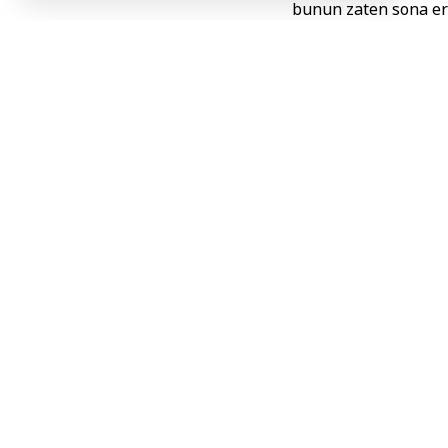
bunun zaten sona erd
ayrıca ABD yönetim
dayatmak istediğini
dedi.
Trump, bu operasy
belirterek, “10 yıl
yapacağını bilememe
ABD ve İsrail’in İr
ediyor. ABD Başkan
saldırı dalgasının 
duyurmuştu.
M.M
Etiketler:
ABD Başkan