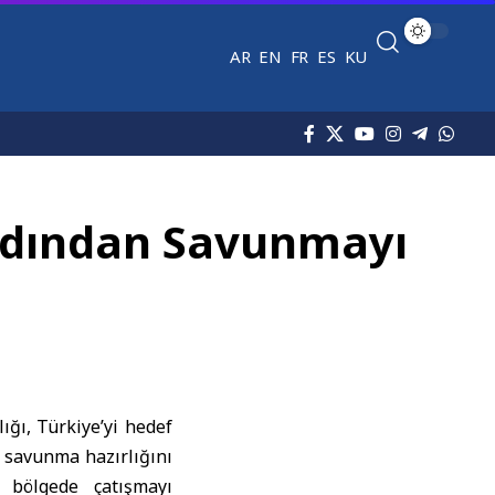
AR
EN
FR
ES
KU
Ardından Savunmayı
lığı,
Türkiye
’yi hedef
e savunma hazırlığını
ı bölgede çatışmayı