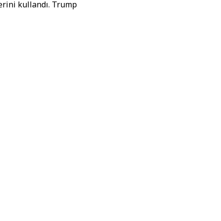
erini kullandı. Trump
da kendi şartlarını
lmesini istemiyoruz”
ı önlemek olduğunu
şıya kalmasını ve ne
hından bu yana devam
eniş çaplı bir askerî
hafta sürebileceğini