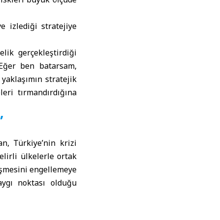
e izlediği stratejiye
lik gerçekleştirdiği
, ‘Eğer ben batarsam,
 yaklaşımın stratejik
eri tırmandırdığına
”
n, Türkiye’nin krizi
irli ülkelerle ortak
eşmesini engellemeye
kaygı noktası olduğu