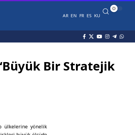
AR
EN
FR
ES
KU
 “Büyük Bir Stratejik
p ülkelerine yönelik
riskleri büyük ölçüde