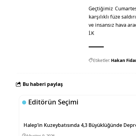
Geçtiğimiz Cumartes
karşılıklı füze saldı
ve insansız hava araçl
İ.K
Etiketler:
Hakan Fida
Bu haberi paylaş
Editörün Seçimi
Halep’in Kuzeybatısında 4,3 Büyüklüğünde Dep
Ağustos 9, 2026