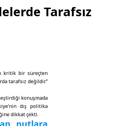
elerde Tarafsız
 kritik bir süreçten
da tarafsız değildir.”
leştirdiği konuşmada
iye’nin dış politika
ine dikkat çekti.
dan putlara