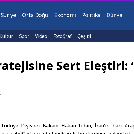
Suriye
Orta Doğu
Ekonomi
Politika
Dünya
Kültür
Spor
Video
Fotoğraf
Çeşitli
atejisine Sert Eleştiri:
M
–
Türkiye Dışişleri Bakanı
Hakan Fidan
, İran’ın bazı Ara
ş bir strateji” olarak nitelendirerek, bu durumun bölgedeki 