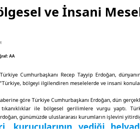
ölgesel ve İnsani Mesel
M
ğraf: AA
Türkiye Cumhurbaşkanı
Recep Tayyip Erdoğan
, dünyanın
 “Türkiye, bölgeyi ilgilendiren meselelerde ve insani konular
haberine göre Türkiye Cumhurbaşkanı Erdoğan, dün gerçek
tıkanıklıklar ile bölgesel gerilimlere vurgu yaptı. Türk
doğan, günümüzde uluslararası kurumların işlevini yitirdiğ
ri, kurucularının yediği helva