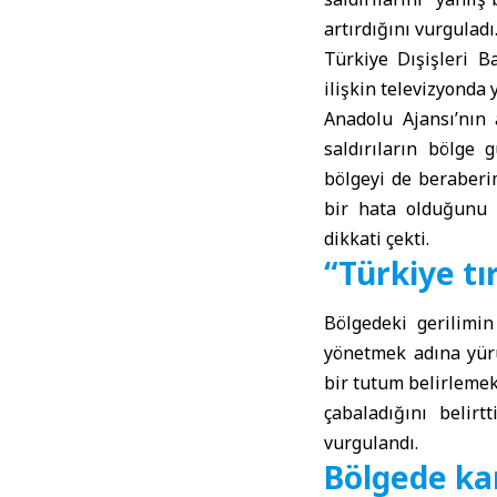
artırdığını vurguladı
Türkiye Dışişleri Ba
ilişkin televizyonda
Anadolu Ajansı’nın 
saldırıların bölge g
bölgeyi de beraberim
bir hata olduğunu 
dikkati çekti.
“Türkiye t
Bölgedeki gerilimin
yönetmek adına yürü
bir tutum belirleme
çabaladığını belirt
vurgulandı.
Bölgede kar