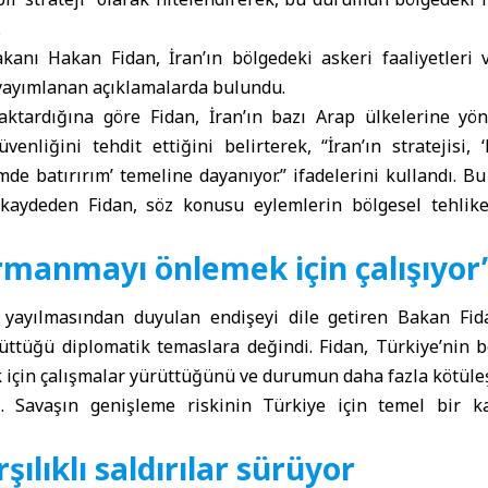
.
kanı Hakan Fidan, İran’ın bölgedeki askeri faaliyetleri v
 yayımlanan açıklamalarda bulundu.
aktardığına göre Fidan, İran’ın bazı Arap ülkelerine yöne
üvenliğini tehdit ettiğini belirterek, “İran’ın stratejisi
de batırırım’ temeline dayanıyor.” ifadelerini kullandı. Bu
kaydeden Fidan, söz konusu eylemlerin bölgesel tehlikel
ırmanmayı önlemek için çalışıyor
 yayılmasından duyulan endişeyi dile getiren Bakan Fida
ttüğü diplomatik temaslara değindi. Fidan, Türkiye’nin bel
k için çalışmalar yürüttüğünü ve durumun daha fazla kötül
ti. Savaşın genişleme riskinin Türkiye için temel bir 
şılıklı saldırılar sürüyor