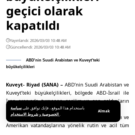
geçici olarak
kapatıldı
Yayınlandı: 2026/03/03 10:48 AM
Güncellendi: 2026/03/03 10:48 AM
ABD’nin Suudi Arabistan ve Kuveyt’teki
büyükelçilikleri
Kuveyt- Riyad (SANA) –
ABD’nin Suudi Arabistan ve
Kuveyt’teki büyükelçilikleri, bölgede ABD-İsrail ile
İran arasında tırmanan gerilim ve son saldırıların
باستخدام هذا الموقع ، فإنك توافق على
سياسة
ardından geçici olarak kapatıldığını duyurdu.
Almak
و
الخصوصية
شروط الاستخدام
.
ABD’nin Riyad Büyükelçiliği, kapılarını kapattığını ve
Amerikan vatandaşlarına yönelik rutin ve acil tüm
konsolosluk randevularını iptal ettiğini bildirdi.