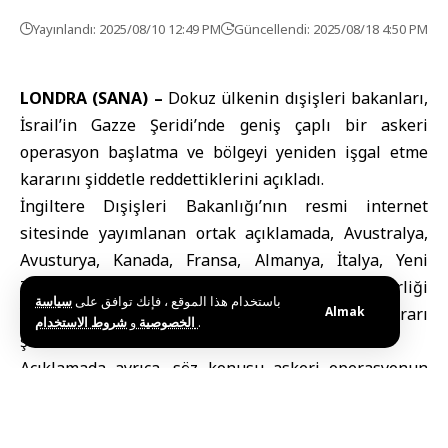
Yayınlandı: 2025/08/10 12:49 PM
Güncellendi: 2025/08/18 4:50 PM
LONDRA (SANA) –
Dokuz ülkenin dışişleri bakanları,
İsrail’in Gazze Şeridi’nde geniş çaplı bir askeri
operasyon başlatma ve bölgeyi yeniden işgal etme
kararını şiddetle reddettiklerini açıkladı.
İngiltere Dışişleri Bakanlığı’nın resmi internet
sitesinde yayımlanan ortak açıklamada, Avustralya,
Avusturya, Kanada, Fransa, Almanya, İtalya, Yeni
Zelanda, Norveç, Birleşik Krallık ve Avrupa Birliği
باستخدام هذا الموقع ، فإنك توافق على
سياسة
Yüksek Temsilcisi’nin dışişleri bakanlarının bu kararı
Almak
و
الخصوصية
شروط الاستخدام
.
şiddetle kınadıkları belirtildi.
Açıklamada ayrıca, söz konusu askeri operasyonun
Gazze Şeridi’ndeki insani krizi derinleştireceği,
rehinelerin hayatını tehlikeye atacağı ve sivillerin