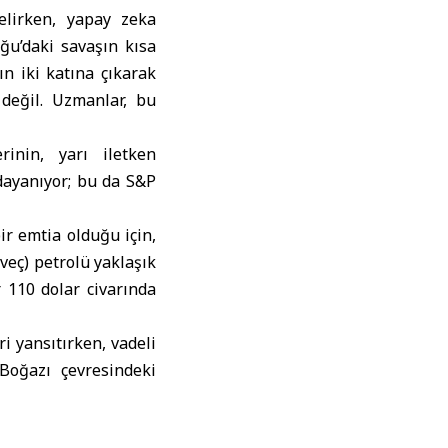
elirken, yapay zeka
ğu’daki savaşın kısa
ın iki katına çıkarak
 değil. Uzmanlar, bu
rinin, yarı iletken
 dayanıyor; bu da S&P
bir emtia olduğu için,
veç) petrolü yaklaşık
r 110 dolar civarında
i yansıtırken, vadeli
 Boğazı çevresindeki