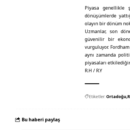
Piyasa genellikle 
dönüşümlerde yattığ
olayın bir dönüm nok
Uzmanlar, son dönem
güvenilir bir ekono
vurguluyor. Fordham 
aynı zamanda politi
piyasaları etkilediğ
R.H / R.Y
Etiketler:
Ortadoğu
R
Bu haberi paylaş