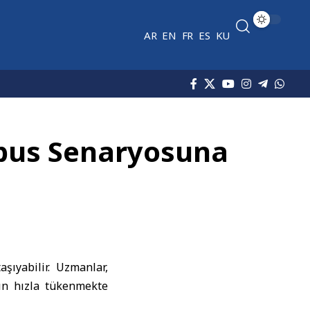
AR
EN
FR
ES
KU
Kâbus Senaryosuna
aşıyabilir. Uzmanlar,
nın hızla tükenmekte