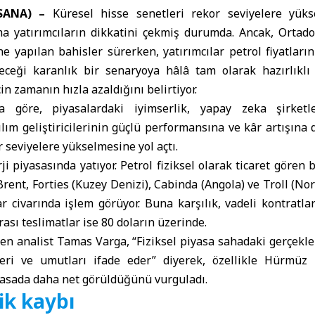
SANA) –
Küresel hisse senetleri rekor seviyelere yüks
a yatırımcıların dikkatini çekmiş durumda. Ancak, Ortado
ine yapılan bahisler sürerken, yatırımcılar petrol fiyatların
eceği karanlık bir senaryoya hâlâ tam olarak hazırlıklı
n zamanın hızla azaldığını belirtiyor.
a göre, piyasalardaki iyimserlik, yapay zeka şirketle
zılım geliştiricilerinin güçlü performansına ve kâr artışına
 seviyelere yükselmesine yol açtı.
i piyasasında yatıyor. Petrol fiziksel olarak ticaret gören 
Brent, Forties (Kuzey Denizi), Cabinda (Angola) ve Troll (Nor
r civarında işlem görüyor. Buna karşılık, vadeli kontratla
rası teslimatlar ise 80 doların üzerinde.
en analist Tamas Varga, “Fiziksel piyasa sahadaki gerçekler
leri ve umutları ifade eder” diyerek, özellikle Hürmüz
yasada daha net görüldüğünü vurguladı.
ik kaybı