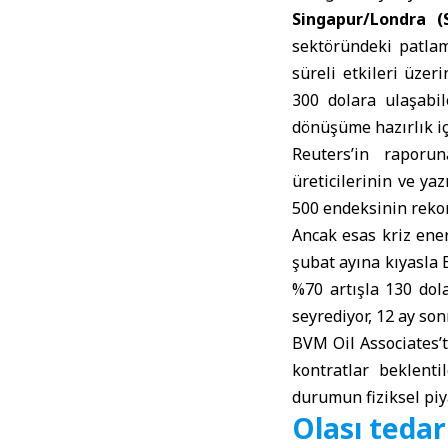
Singapur/Londra (
sektöründeki patlam
süreli etkileri üzer
300 dolara ulaşabil
dönüşüme hazırlık içi
Reuters
’in raporun
üreticilerinin ve ya
500 endeksinin rekor
Ancak esas kriz enerj
şubat ayına kıyasla 
%70 artışla 130 dola
seyrediyor, 12 ay son
BVM Oil Associates’t
kontratlar beklenti
durumun fiziksel pi
Olası tedar