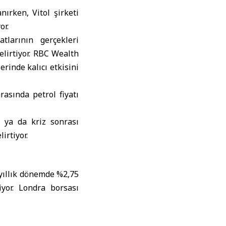
ırken, Vitol şirketi
or.
tlarının gerçekleri
elirtiyor. RBC Wealth
rinde kalıcı etkisini
rasında petrol fiyatı
 ya da kriz sonrası
irtiyor.
 yıllık dönemde %2,75
yor. Londra borsası