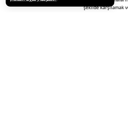
şekilde karşılamak ve
El-Osman, kurumun 
belirterek, bazı tes
imkanlara göre yeni
El-Osman, lojistik
sistemleri ve elekt
kurulduğunu, ayrıca 
etti.
Bu önlemler sayesind
uzatılması, buğday
hedefleniyor.
Buğday alım fiyatını
kurumlarla koordinas
Geçmiş yıllarda Suri
dalgaları ve savaş 
karşıya kalmıştı. H