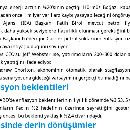
nya enerji arzının %20’sinin geçtiği Hürmüz Boğazı kapan
dan önce 1 milyar varil arz kaybı yaşayabileceğini öngörüy
i Ajansı
(IEA) Başkanı Fatih Birol, mevcut petrol fiya
k daha yüksek seviyelere hazırlıklı olunması gerektiğini b
Başkanı Frédérique Carrier, petrol şoklarının enflasyon üze
6 aya ihtiyaç olduğunu söylüyor.
s CEO’su Jeff Webster ise, yatırımcıların 200–300 dolar a
k yaptığını ifade ediyor.
drew Chorlton, ekonominin otomatik olarak stagflasyon
senaryosuna gideceği varsayımını gerçekçi bulmadığını bel
syon beklentileri
 ABD’de enflasyon beklentilerinin 1 yıllık dönemde %3,53, 5
ların Fed’in %2 hedefinin üzerinde seyrettiğini gösteri
ş öncesi bu beklenti yaklaşık %2,4 civarındaydı.
esinde derin dönüşümler