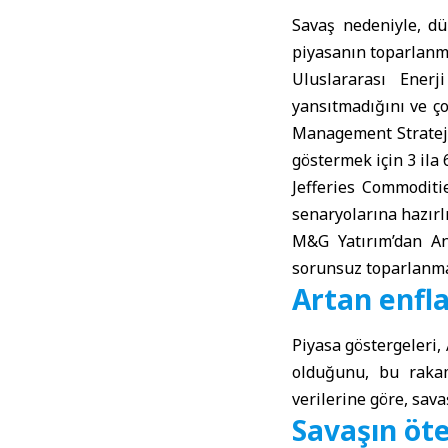
Savaş nedeniyle, dü
piyasanın toparlanma
Uluslararası Enerj
yansıtmadığını ve ço
Management Strateji 
göstermek için 3 ila 
Jefferies Commoditie
senaryolarına hazırlı
M&G Yatırım’dan An
sorunsuz toparlanma 
Artan enfla
Piyasa göstergeleri,
olduğunu, bu rakam
verilerine göre, sava
Savaşın öt