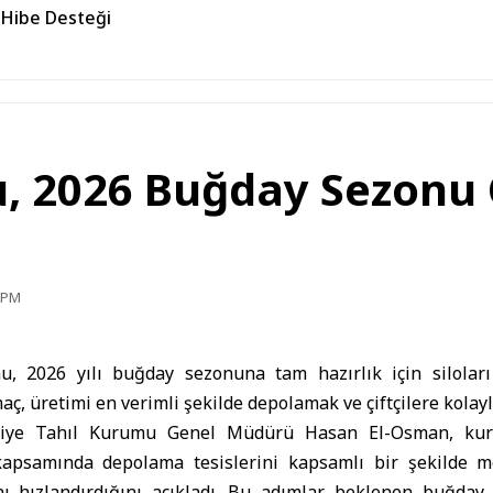
 Hibe Desteği
, 2026 Buğday Sezonu Ö
3 PM
, 2026 yılı buğday sezonuna tam hazırlık için siloları
aç, üretimi en verimli şekilde depolamak ve çiftçilere kolay
riye Tahıl Kurumu
Genel Müdürü Hasan El-Osman, ku
kapsamında depolama tesislerini kapsamlı bir şekilde mo
ını hızlandırdığını açıkladı. Bu adımlar, beklenen buğday 