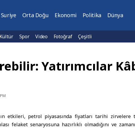
Suriye
Orta Doğu
Ekonomi
Politika
Dünya
Kültür
Spor
Video
Fotoğraf
Çeşitli
örebilir: Yatırımcılar 
5 PM
ın etkileri, petrol piyasasında fiyatları tarihi zirvelere t
 olası felaket senaryosuna hazırlıklı olmadığını ve zama