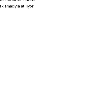
k amacıyla atılıyor.
zine sahip olduğunu
enen takvim ve mevcut
ğlandığını, gözetim
muhasebe sistemleri)
vlendirildiğini ifade
 satın alma süresinin
tesinin artırılması
akanlıklar ve yetkili
n daralması, kuraklık
bi zorluklarla karşı
lama mekanizmalarını