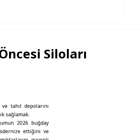
ncesi Siloları
 ve tahıl depolarını
lık sağlamak.
rumun 2026 buğday
dernize ettiğini ve
miktarlarını güvenli