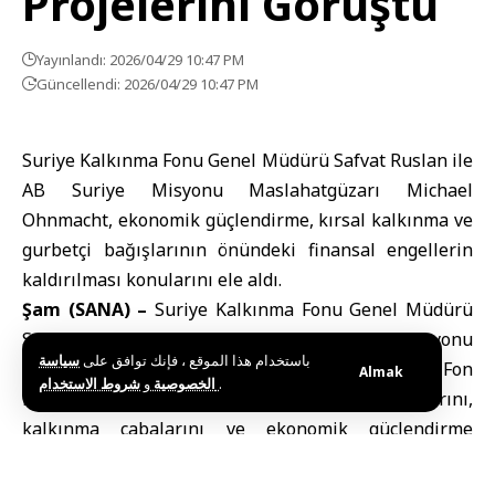
Projelerini Görüştü
Yayınlandı: 2026/04/29 10:47 PM
Güncellendi: 2026/04/29 10:47 PM
Suriye Kalkınma Fonu Genel Müdürü Safvat Ruslan ile
AB Suriye Misyonu Maslahatgüzarı Michael
Ohnmacht, ekonomik güçlendirme, kırsal kalkınma ve
gurbetçi bağışlarının önündeki finansal engellerin
kaldırılması konularını ele aldı.
Şam (SANA) –
Suriye Kalkınma Fonu Genel Müdürü
Safvet Ruslan, Avrupa Birliği (AB) Suriye Misyonu
باستخدام هذا الموقع ، فإنك توافق على
سياسة
Maslahatgüzarı Michael Ohnmacht ile Şam’daki Fon
Almak
و
الخصوصية
شروط الاستخدام
.
merkezinde bir araya gelerek ortak işbirliği yollarını,
kalkınma çabalarını ve ekonomik güçlendirme
programlarını geliştirme süreçlerini görüştü.