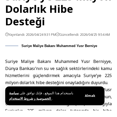
Dolarlık Hibe
Desteği
Yayınlandı: 2026/04/24 9:31 PM
Güncellendi: 2026/04/25 9:54 AM
Suriye Maliye Bakanı Muhammed Yusr Berniye
Suriye Maliye Bakanı Muhammed Yusr Berniyye,
Dünya Bankası’nın su ve sağlık sektörlerindeki kamu
hizmetlerini güçlendirmek amacıyla Suriye’ye 225
milyon dolarlık hibe desteğini onayladığını duyurdu.
Şam (SANA) –
Suriye Maliye Bakanı Muhammed Yusr
باستخدام هذا الموقع ، فإنك توافق على
سياسة
Almak
Berniye
, Dünya Bankası İcra Direktörleri Kurulu’nun,
و
الخصوصية
شروط الاستخدام
.
Uluslararası Kalkınma Birliği (IDA) aracılığıyla
Suriye’ye 225 milyon dolar tutarında bir hibe