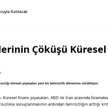
cuyla Katılacak
erinin Çöküşü Küresel
M
ızlığı küresel piyasaları yeni bir belirsizlik dönemine sürüklüyor.
 –
Küresel finans piyasaları,
ABD
ile
İran
arasında
İslamaba
ızlıkla sonuçlanmasının ardından belirsizliğin arttığı kriti