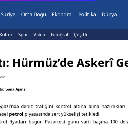
Suriye
Orta Doğu
Ekonomi
Politika
Dünya
Kültür
Spor
Video
Fotoğraf
Çeşitli
ştı: Hürmüz’de Askerî G
2 AM
to: Sana Ajansı
zı’nda deniz trafiğini kontrol altına alma hazırlıkları
esel
petrol
piyasasında sert yükselişi tetikledi.
trol fiyatları bugün Pazartesi günü varil başına 100 dol