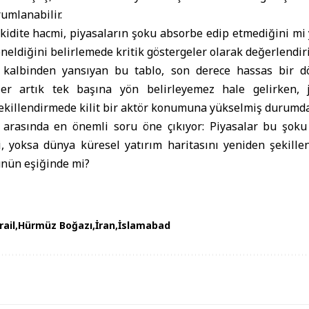
rumlanabilir.
likidite hacmi, piyasaların şoku absorbe edip etmediğini mi
neldiğini belirlemede kritik göstergeler olarak değerlendiril
n kalbinden yansıyan bu tablo, son derece hassas bir dö
er artık tek başına yön belirleyemez hale gelirken, je
şekillendirmede kilit bir aktör konumuna yükselmiş durumda
 arasında en önemli soru öne çıkıyor: Piyasalar bu şoku
, yoksa dünya küresel yatırım haritasını yeniden şekillen
nün eşiğinde mi?
rail
Hürmüz Boğazı
İran
İslamabad