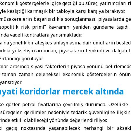
ekonomik göstergelerle iç içe geçtiği bu süreç, yatırımcıları
e kesiştiği karmaşık bir tabloyla karşı karşıya bırakıyor.
 müzakerelerin başarısızlıkla sonuçlanması, piyasalarda gen
jeopolitik risk primi” kavramını yeniden gündeme taşıdı
ında vadeli kontratlara yansımaktadır.
ı’na yönelik bir ateşkes anlaşmasına dair umutların besledi
eki yükselişin ardından, piyasaların temkinli ve dalgalı 
ırlandığı görülüyor.
ılar arasında siyasi faktörlerin piyasa yönünü belirlemed
e zaman zaman geleneksel ekonomik göstergelerin önün
yansıtıyor.
ayati koridorlar mercek altında
se gözler petrol fiyatlarına çevrilmiş durumda. Özellikle
 süregelen gerilimler nedeniyle tedarik güvenliğine ilişki
rinde etkili olabileceği yönünde değerlendiriliyor.
ati geçiş noktasında yaşanabilecek herhangi bir aksakl