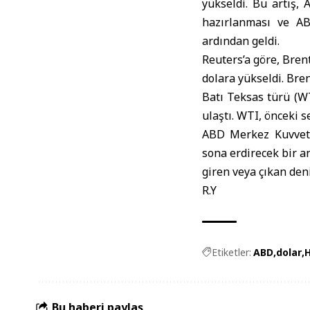
yükseldi. Bu artış,
hazırlanması ve
A
ardından geldi.
Reuters’a göre, Brent
dolara yükseldi. Bre
Batı Teksas türü (WT
ulaştı. WTI, önceki s
ABD Merkez Kuvvetl
sona erdirecek bir a
giren veya çıkan den
R.Y
Etiketler:
ABD
dolar
Bu haberi paylaş