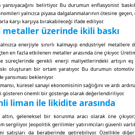
 yansıyacağını belirtiyor. Bu durumun enflasyonist baskıl
onomileri yalnızca piyasa dalgalanmalarının ötesine geçen
arla karşı karşıya bırakabileceği ifade ediliyor.
 metaller üzerinde ikili baskı
yalnızca enerjiyle sınırlı kalmayıp endüstriyel metallere d
en en fazla etkilenen metaller arasında öne çıkıyor. Üreti
me süreçlerinde gerekli enerji maliyetlerindeki artışın e
askı oluşturan bir ortam yaratıyor. Bu durumun otomotiv v
de yansıması bekleniyor.
mansı, küresel sanayi ekonomisinin sağlığını ve ardı ardı
 gösteren önemli bir gösterge olarak değerlendiriliyor.
li liman ile likidite arasında
 altın, geleneksel bir korunma aracı olarak öne çıkıyo
sergiliyor. Jeopolitik gerilimler yatırımcıları güvenli varl
smi satışları da beraberinde getirebiliyor. Özellikle diğe