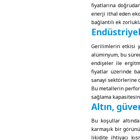
fiyatlarına doğrudan
enerji ithal eden ek
bağlantılı ek zorlukl
Endüstriyel
Gerilimlerin etkisi 
alüminyum, bu süreçt
endişeler ile ergit
fiyatlar üzerinde b
sanayi sektörlerine 
Bu metallerin perfor
sağlama kapasitesini
Altın, güven
Bu koşullar altında
karmaşık bir görünüm 
likidite ihtiyacı kı