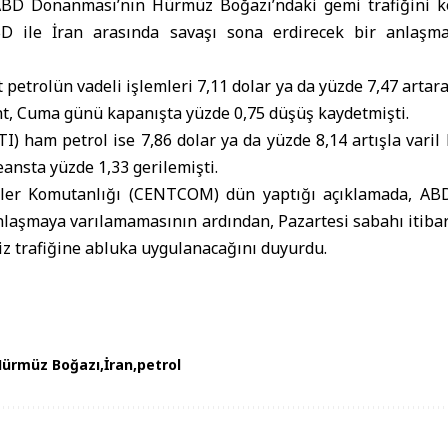
 ABD Donanması’nın
Hürmüz Boğazı
’ndaki gemi trafiğini 
BD
ile
İran
arasında savaşı sona erdirecek bir anlaşma
 petrolün vadeli işlemleri 7,11 dolar ya da yüzde 7,47 artar
nt, Cuma günü kapanışta yüzde 0,75 düşüş kaydetmişti.
I) ham petrol ise 7,86 dolar ya da yüzde 8,14 artışla varil
eansta yüzde 1,33 gerilemişti.
er Komutanlığı (CENTCOM) dün yaptığı açıklamada, ABD-İ
nlaşmaya varılamamasının ardından, Pazartesi sabahı itibar
iz trafiğine abluka uygulanacağını duyurdu.
Hürmüz Boğazı
İran
petrol