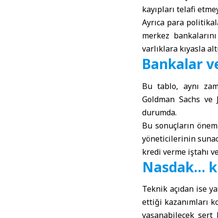
kayıpları telafi etme
Ayrıca para politikal
merkez bankalarını
varlıklara kıyasla alt
Bankalar ve
Bu tablo, aynı zam
Goldman Sachs ve J
durumda.
Bu sonuçların önemi
yöneticilerinin sunac
kredi verme iştahı ve
Nasdak… kr
Teknik açıdan ise y
ettiği kazanımları k
yaşanabilecek sert