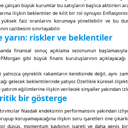
ye çalışan büyük kurumlar bu satışların başlıca aktörleri ara
arına ilişkin beklentiler de kilit bir rol oynuyor. Enflasyoni
 yüksek faiz oranlarını korumaya yöneltebilir ve bu dur
ının cazibesini sınırlayabilir.
 yarın: riskler ve beklentiler
anda finansal sonuç açıklama sezonunun başlamasıyla ça
PMorgan gibi büyük finans kuruluşlarının açıklayacağı 
 yalnızca çeyreklik rakamların kendisinde değil, aynı z
ağı gelecek beklentilerinde yatıyor. Özellikle küresel ölçek
 yatırım eğilimlerine ilişkin verilecek sinyaller yakından izl
itik bir gösterge
atırımcılar Nasdak endeksinin performansını yakından izliy
oruyup koruyamayacağına ilişkin soru işaretleri öne çıkar
 bir düşüş, momentum kaybının işareti ve daha geniş bir