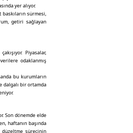
sında yer alıyor.
st baskıların sürmesi,
um, getiri sağlayan
kışıyor. Piyasalar,
verilere odaklanmış
amanda bu kurumların
te dalgalı bir ortamda
eniyor.
or. Son dönemde elde
ken, haftanın başında
 düzeltme sürecinin