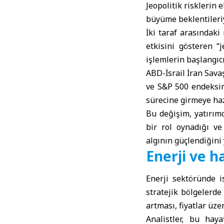
Jeopolitik risklerin 
büyüme beklentileriyl
İki taraf arasındaki
etkisini gösteren “
işlemlerin başlangıc
ABD-İsrail
İran Savaş
ve S&P 500 endeksind
sürecine girmeye haz
Bu değişim, yatırımc
bir rol oynadığı v
algının güçlendiğini 
Enerji ve h
Enerji sektöründe i
stratejik bölgelerde
artması, fiyatlar üze
Analistler, bu hay