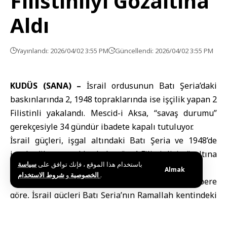
Filistinliyi Gözaltına
Aldı
Yayınlandı: 2026/04/02 3:55 PM
Güncellendi: 2026/04/02 3:55 PM
KUDÜS (SANA) –
İsrail ordusu
nun Batı Şeria’daki
baskınlarında 2, 1948 topraklarında ise işçilik yapan 2
Filistinli yakalandı. Mescid-i Aksa, “savaş durumu”
gerekçesiyle 34 gündür ibadete kapalı tutuluyor.
İsrail güçleri, işgal altındaki Batı Şeria ve 1948’de
işgal edilen topraklarda bugün 4 Filistinliyi gözaltına
باستخدام هذا الموقع ، فإنك توافق على
سياسة
aldı.
Almak
و
الخصوصية
شروط الاستخدام
.
Filistin resmi haber ajansı WAFA’da yer alan habere
göre, İsrail güçleri Batı Şeria’nın Ramallah kentindeki
Kefr Ayn köyü ile El Halil şehrine bağlı Beyt Ummar
beldesine baskın düzenledi. Baskınlarda 2 Filistinli