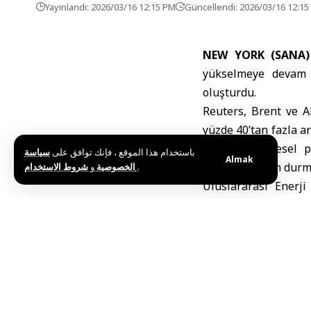
Yayınlandı: 2026/03/16 12:15 PM
Güncellendi: 2026/03/16 12:1
NEW YORK (SANA)
yükselmeye devam e
oluşturdu.
Reuters, Brent ve 
yüzde 40’tan fazla a
artışının, küresel 
باستخدام هذا الموقع ، فإنك توافق على
سياسة
Almak
taşımacılığının durm
و
الخصوصية
شروط الاستخدام
.
Uluslararası Enerj
stratejik petrol st
Avrupa’daki ülkel
fiyatlarındaki sürekli
Bölgede, 28 Şubat’tan
aracı saldırıları d
taşımacılığını tehdit