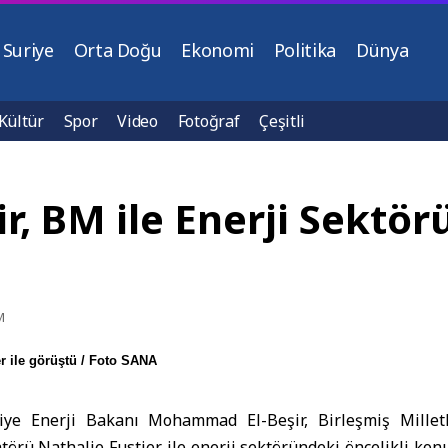
Suriye
Orta Doğu
Ekonomi
Politika
Dünya
Kültür
Spor
Video
Fotoğraf
Çeşitli
r, BM ile Enerji Sektörü
M
r ile görüştü / Foto SANA
iye Enerji Bakanı
Mohammad El-Beşir,
Birleşmiş Mille
atörü
Nathalie Fustier ile enerji sektöründeki öncelikli kon