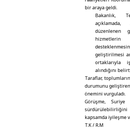
bir araya geldi.
Bakanlık, T
açıklamada,
düzenlenen g
hizmetlerin 
desteklenmesin
geliştirilmesi 
ortaklarıyla i
alındığını belirt
Taraflar, toplumları
durumunu geliştiren 
önemini vurguladı.
Görüşme, Suriye 
sürdürülebilirliği
kapsamda iyileşme ve
T.K / R.M