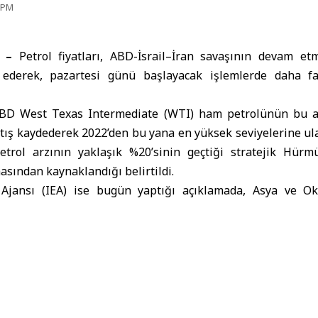
5 PM
 –
Petrol fiyatları
,
ABD-İsrail–İran savaşı
nın devam etm
derek, pazartesi günü başlayacak işlemlerde daha faz
ABD West Texas Intermediate (WTI) ham petrolünün bu 
rtış kaydederek 2022’den bu yana en yüksek seviyelerine ulaşt
petrol arzının yaklaşık %20’sinin geçtiği stratejik Hür
asından kaynaklandığı belirtildi.
i Ajansı (IEA) ise bugün yaptığı açıklamada, Asya ve Ok
oklarından hemen rezerv açılımına başlandığını, Mart ayı s
er için benzer adımların atılacağını duyurdu. Bu adı
 artışı sınırlamayı amaçladığı ifade edildi.
 bu yana ABD-İsrail’in İran’a yönelik saldırıları ve İran’ın
evam ediyor. Bu durum, stratejik deniz geçitlerinde en
 ederek, uluslararası endişeleri artırıyor.