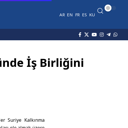
AR
EN
FR
ES
KU
nde İş Birliğini
tler Suriye Kalkınma
uları ele almak üzere