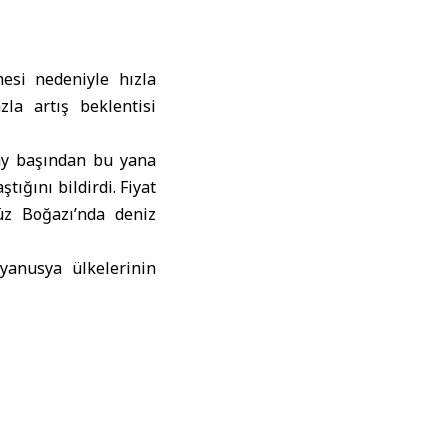
esi nedeniyle hızla
la artış beklentisi
ay başından bu yana
ığını bildirdi. Fiyat
müz Boğazı’nda deniz
yanusya ülkelerinin
onunda da Amerika ve
mların, ham petrol
 füze ve insansız hava
erji arzını ve deniz