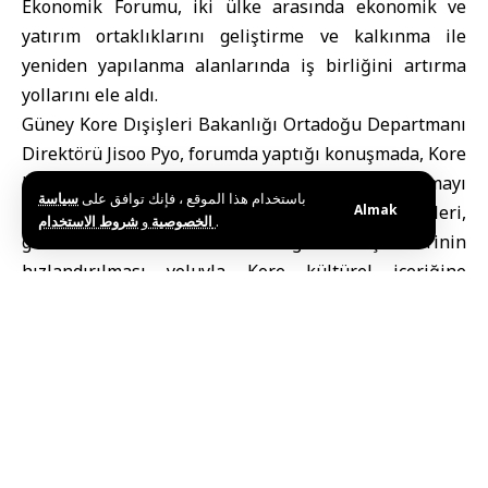
Ekonomik Forumu, iki ülke arasında ekonomik ve
yatırım ortaklıklarını geliştirme ve kalkınma ile
yeniden yapılanma alanlarında iş birliğini artırma
yollarını ele aldı.
Güney Kore Dışişleri Bakanlığı
Ortadoğu Departmanı
Direktörü Jisoo Pyo, forumda yaptığı konuşmada, Kore
hükümetinin Suriye’de ekonomik toparlanmayı
باستخدام هذا الموقع ، فإنك توافق على
سياسة
destekleyebilecek alanlara, özellikle altyapı projeleri,
Almak
و
الخصوصية
شروط الاستخدام
.
gıda ve kozmetik ürünleri ile gümrük işlemlerinin
hızlandırılması yoluyla Kore kültürel içeriğine
odaklandığını belirterek, iki ülke arasındaki iş
birliğinin yenilenen bir açıklık aşamasına tanık
olduğunu kaydetti.
Suriye ve Kore arasında iş birliği
fırsatları
Kore Ticaret-Yatırım Geliştirme Ajansı (KOTRA)