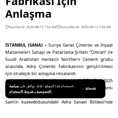
Fabrikası İçin
Anlaşma
Yayınlandı: 2025/09/12 7:56 AM
Güncellendi: 2025/09/12 7:56 AM
İSTANBUL (SANA) –
Suriye Genel Çimento ve İnşaat
Malzemeleri Sanayi ve Pazarlama Şirketi “Omran” ile
Suudi Arabistan merkezli Northern Cement grubu
arasında, Adra Çimento Fabrikasının geliştirilmesi
için stratejik bir anlaşma imzalandı.
Anlaşma, İstanbul’da düzenlenen INTERCEM 2025
باستخدام هذا الموقع ، فإنك توافق على
سياسة
Uluslararası Çimento Endüstrisi Konferansı
Almak
و
الخصوصية
شروط الاستخدام
.
çerçevesinde gerçekleştirildi.
Şam’ın kuzeydoğusundaki Adra Sanayi Bölgesi’nde
bulunan fabrikanın rehabilitasyonu ve
modernizasyonu hedefleniyor.