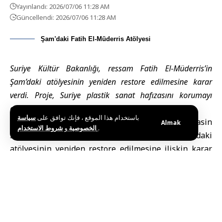
Yayınlandı: 2026/07/06 11:28 AM
Güncellendi: 2026/07/06 11:28 AM
Şam'daki Fatih El-Müderris Atölyesi
Suriye Kültür Bakanlığı, ressam Fatih El-Müderris’in
Şam’daki atölyesinin yeniden restore edilmesine karar
verdi. Proje, Suriye plastik sanat hafızasını korumayı
amaçlayan ulusal girişim kapsamında yürütülecek.
باستخدام هذا الموقع ، فإنك توافق على
سياسة
Şam (SANA) –
Suriye Kültür Bakanı
Muhammed Yasin
Almak
و
الخصوصية
شروط الاستخدام
.
Salih, Suriyeli ressam Fatih El-Müderris’in Şam’daki
atölyesinin yeniden restore edilmesine ilişkin karar
yayımladı.
Karar, sanatçının vefat yıl dönümüne denk gelen
“Suriye Plastik Sanat Hafızasının Restorasyonu
“
adlı
ulusal proje kapsamında alındı.
Şam Kültür, Düşünce, Sanat ve Kalkınma Vakfı ile