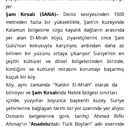
yer
Şam Kırsalı (SANA)–
Deniz seviyesinden 1500
metreden fazla bir yükseklikte, Şam’ın kuzeyinde
Kalamun bölgesine özgü kayalık dağların arasında
yer alan El-Mrah köyü, ziyaretçilerini önce
Şam
Gülü
’nün kokusuyla karşılıyor, ardından daha az
bilinen bir yüzünü ortaya çıkarıyor: Suriye’nin en
çeşitli kültürel ve dilsel bölgelerinden birinde,
kimliğini ve kültürel mirasını korumayı başarmış
küçük bir köy.
Köy, aynı zamanda “Kaldın El-Mrah” olarak da
biliniyor ve
Şam Kırsalı
nda Nebik bölgesi sınırları
içinde, yüzyıllar boyunca başkenti kuzey Suriye
şehirlerine bağlayan tarihi bir yol üzerinde yer alıyor.
Osmanlı belgelerine göre, tarihçi Ahmed Rıfkı
Altınay’ın “
Anadolu
’daki Türk Boyları” adlı eserinde