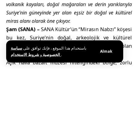
volkanik kayaları, doğal mağaraları ve derin yarıklarıyla
Suriye’nin güneyinde yer alan eşsiz bir doğal ve kültürel
miras alanı olarak öne çıkıyor.
Şam (SANA) –
SANA Kültür’ün “Mirasın Nabzı” köşesi
bu kez, Suriye’nin doğal, arkeolojik ve kültürel
çeşitlilik açısından en zengin bölgelerinden biri olan
باستخدام هذا الموقع ، فإنك توافق على
سياسة
Almak
El-Lucat’a odaklanıyor.
و
الخصوصية
شروط الاستخدام
.
Açık hava bazalt müzesi niteliğindeki bölge, zorlu
coğrafi yapısıyla tarih boyunca doğal bir sığınak işlevi
görürken, benzersiz jeolojik özellikleri ile bölge
halkının canlı hafızasında yer eden kültürel mirası bir
araya getiriyor.
Bazalt kalesinden ISESCO
listesine