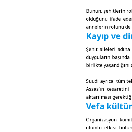
Bunun, şehitlerin ro
olduğunu ifade ede
annelerin rolünü de 
Kayıp ve di
Şehit aileleri adın
duyguların başında a
birlikte yaşandığını d
Suudi ayrıca, tüm te
Assas’ın cesaretini
aktarılması gerektiğ
Vefa kültü
Organizasyon komit
olumlu etkisi bulun