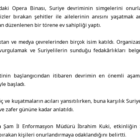
’daki Opera Binası,
Suriye
devriminin simgelerini onur
izler bırakan şehitler ile ailelerinin anısını yaşatmak a
an düzenlenen bir törene ev sahipliği yaptı.
ktan ve medya çevrelerinden birçok isim katıldı. Organiza
vurgulamak ve Suriyelilerin sunduğu fedakârlıkları bel
tinin başlangıcından itibaren devrimin en önemli aşama
le başladı.
ç ve kuşatmaların acıları yansıtılırken, buna karşılık Suriye
 ve zafer gününe kadar anlatıldı.
a Şam İl Enformasyon Müdürü İbrahim Kuki, etkinliğin S
bırakan kişileri onurlandırmaya odaklandığını belirtti.