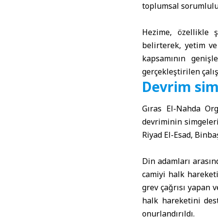
toplumsal sorumlulu
Hezime, özellikle ş
belirterek, yetim v
kapsamının genişle
gerçekleştirilen çal
Devrim simg
Gıras El-Nahda Orga
devriminin simgeler
Riyad El-Esad, Binba
Din adamları arasın
camiyi halk hareket
grev çağrısı yapan 
halk hareketini des
onurlandırıldı.