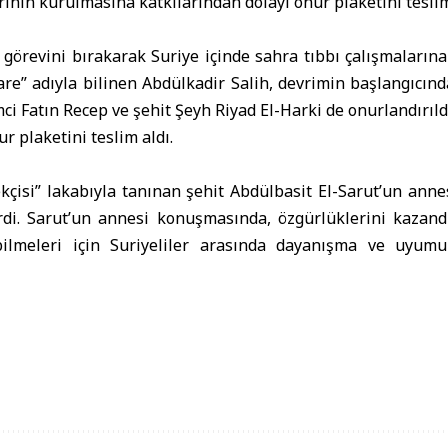
rının kurulmasına katkılarından dolayı onur plaketini teslim
i görevini bırakarak Suriye içinde sahra tıbbı çalışmalarına
e” adıyla bilinen Abdülkadir Salih, devrimin başlangıcınd
mci Fatın Recep ve şehit Şeyh Riyad El-Harki de onurlandırıl
ur plaketini teslim aldı.
kçisi” lakabıyla tanınan şehit Abdülbasit El-Sarut’un anne
rdi. Sarut’un annesi konuşmasında, özgürlüklerini kazan
ebilmeleri için Suriyeliler arasında dayanışma ve uyum