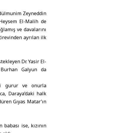
Abdülmunim Zeyneddin
 Heysem El-Malih de
ağlamış ve davalarını
revinden ayrılan ilk
ekleyen Dr. Yasir El-
. Burhan Galyun da
ri gurur ve onurla
ıca, Daraya’daki halk
rdüren Gıyas Matar’ın
 babası ise, kızının