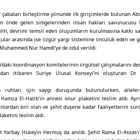
erî çabaları birleştirme yönünde ilk girişimlerde bulunan 
nin önde gelen simgelerinden insan hakları savunucusu
alih, devrimi temsil eden oluşumların kurulmasına katkı s
lar arasında ise özgür yargı sistemine öncülük eden ve gö
ç Muhammed Nur Hamdi’ye de ödül verildi.
’daki koordinasyon komitelerinin örgütsel çalışmalarını dest
ından itibaren Suriye Ulusal Konseyi’ni oluşturan Dr
in ruhları için saygı duruşunda bulunulurken, ailele
t Hamza El-Hatib’in annesi onur plaketini teslim aldı. Ayr
anlardan biri olan ve şehit düşene kadar faaliyetlerini sü
aketini teslim aldı.
 Yarbay Hüseyin Hermuş da anıldı. Şehit Rama El-Assas’ın