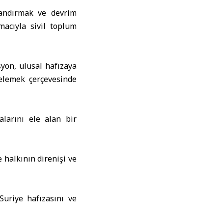
landırmak ve devrim
macıyla sivil toplum
syon, ulusal hafızaya
gelemek çerçevesinde
larını ele alan bir
 halkının direnişi ve
uriye hafızasını ve