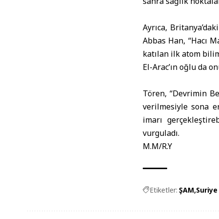
sahra sağlık noktala
Ayrıca, Britanya’dak
Abbas Han, “Hacı Mar
katılan ilk atom bili
El-Arac’ın oğlu da on
Tören, “Devrimin Be
verilmesiyle sona e
imarı gerçekleştir
vurguladı.
M.M/R.Y
Etiketler:
ŞAM
Suriye