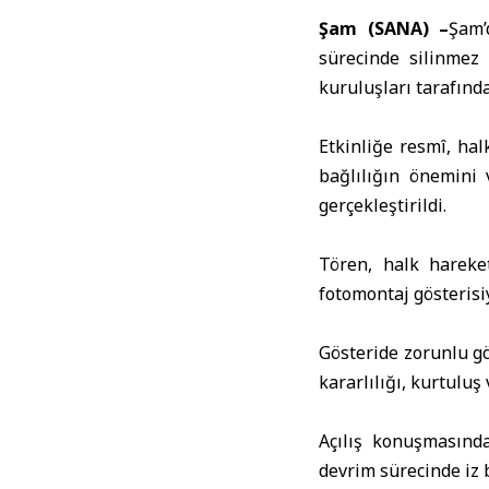
Şam (SANA) –
Şam
sürecinde silinmez 
kuruluşları tarafınd
Etkinliğe resmî, hal
bağlılığın önemini 
gerçekleştirildi.
Tören, halk hareke
fotomontaj gösterisiy
Gösteride zorunlu gö
kararlılığı, kurtuluş
Açılış konuşmasınd
devrim sürecinde iz 