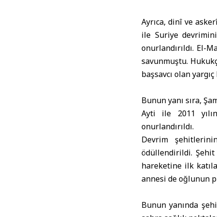
Ayrıca, dinî ve ask
ile Suriye devrimi
onurlandırıldı. El-M
savunmuştu. Hukukçu
başsavcı olan yargı
Bunun yanı sıra, Şam
Ayti ile 2011 yıl
onurlandırıldı.
Devrim şehitlerin
ödüllendirildi. Şehi
hareketine ilk katıl
annesi de oğlunun pl
Bunun yanında şehit