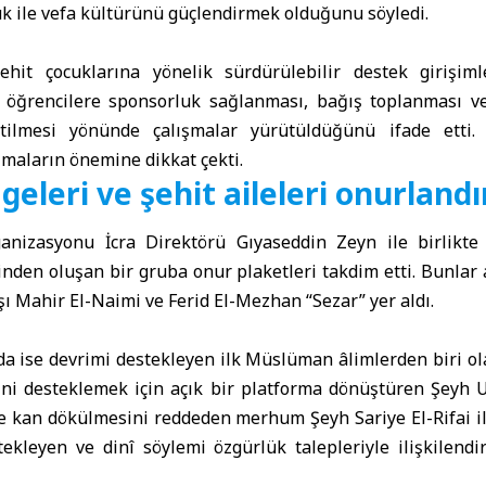
k ile vefa kültürünü güçlendirmek olduğunu söyledi.
ehit çocuklarına yönelik sürdürülebilir destek girişimle
e öğrencilere sponsorluk sağlanması, bağış toplanması v
tilmesi yönünde çalışmalar yürütüldüğünü ifade etti. 
ışmaların önemine dikkat çekti.
eleri ve şehit aileleri onurlandır
nizasyonu İcra Direktörü Gıyaseddin Zeyn ile birlikte 
inden oluşan bir gruba onur plaketleri takdim etti. Bunlar
şı Mahir El-Naimi ve Ferid El-Mezhan “Sezar” yer aldı.
da ise devrimi destekleyen ilk Müslüman âlimlerden biri ol
ini desteklemek için açık bir platforma dönüştüren Şeyh U
ve kan dökülmesini reddeden merhum Şeyh Sariye El-Rifai i
tekleyen ve dinî söylemi özgürlük talepleriyle ilişkilend