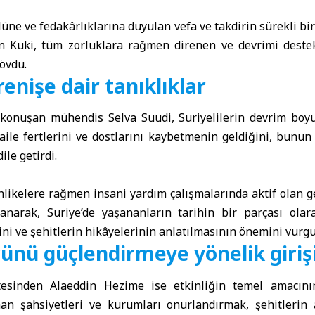
lüne ve fedakârlıklarına duyulan vefa ve takdirin sürekli bir
n Kuki, tüm zorluklara rağmen direnen ve devrimi destek
övdü.
renişe dair tanıklıklar
a konuşan mühendis Selva Suudi, Suriyelilerin devrim boy
ile fertlerini ve dostlarını kaybetmenin geldiğini, bunun 
ile getirdi.
hlikelere rağmen insani yardım çalışmalarında aktif olan g
 anarak, Suriye’de yaşananların tarihin bir parçası olar
ini ve şehitlerin hikâyelerinin anlatılmasının önemini vurgu
rünü güçlendirmeye yönelik giriş
esinden Alaeddin Hezime ise etkinliğin temel amacını
an şahsiyetleri ve kurumları onurlandırmak, şehitlerin