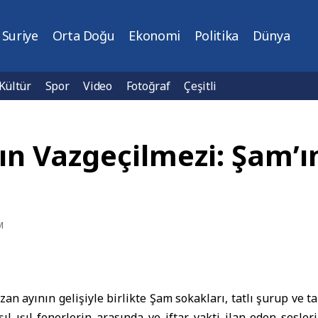
Suriye
Orta Doğu
Ekonomi
Politika
Dünya
Kültür
Spor
Video
Fotoğraf
Çeşitli
n Vazgeçilmezi: Şam’ın
M
n ayının gelişiyle birlikte Şam sokakları, tatlı şurup ve t
şıl ışıl fenerlerin arasında ve iftar vakti ilan eden sesler