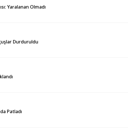
sı: Yaralanan Olmadı
çuşlar Durduruldu
klandı
nda Patladı