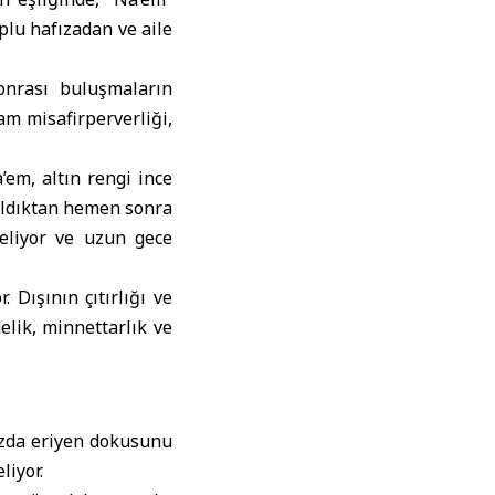
oplu hafızadan ve aile
onrası buluşmaların
m misafirperverliği,
’em, altın rengi ince
tıldıktan hemen sonra
 geliyor ve uzun gece
 Dışının çıtırlığı ve
elik, minnettarlık ve
ızda eriyen dokusunu
liyor.