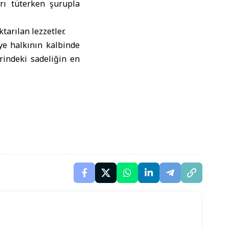
arı tüterken şurupla
arılan lezzetler.
ye halkının kalbinde
rindeki sadeliğin en