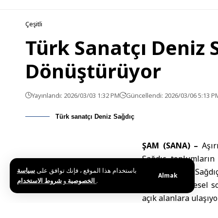
Çeşitli
Türk Sanatçı Deniz 
Dönüştürüyor
Yayınlandı: 2026/03/03 1:32 PM
Güncellendi: 2026/03/06 5:13 P
Türk sanatçı Deniz Sağdıç
ŞAM (SANA) –
Aşırı
Sağdıç, toplumların
باستخدام هذا الموقع ، فإنك توافق على
سياسة
yolunu buldu. Sağdıç
Almak
و
الخصوصية
شروط الاستخدام
.
zamanda çevresel sor
açık alanlara ulaşıyor
Sanat, Sosy