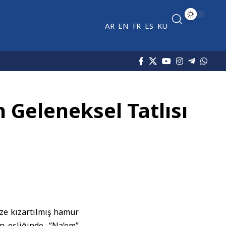
AR
EN
FR
ES
KU
 Geleneksel Tatlısı
aze kızartılmış hamur
in eşliğinde, “Na’em”