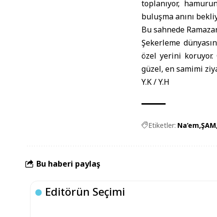
toplanıyor, hamurun
buluşma anını bekliy
Bu sahnede Ramazan r
Şekerleme dünyasınd
özel yerini koruyor
güzel, en samimi ziy
Y.K / Y.H
Etiketler:
Na’em
ŞAM
Bu haberi paylaş
Editörün Seçimi