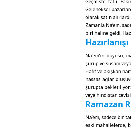
Geçmişte, tatlı “Fak
Geleneksel pazarlard
olarak satın alırlardı
Zamanla Na’em, sade 
biri haline geldi. Ha
Hazırlanışı
Na’em’in büyüsü, mal
şurup ve susam veya 
Hafif ve akışkan ham
hassas ağlar oluşuyo
şurupta bekletiliyor
veya hindistan cevizi 
Ramazan R
Na’em, sadece bir ta
eski mahallelerde, b