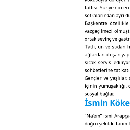
tatlısı, Suriye’nin e
sofralarından ayrı 
Başkentte özellikl
vazgeçilmezi olmuşt
ortak sevinç ve gast
Tatlı, un ve sudan h
ağlardan oluşan yapı
sıcak servis ediliyo
sohbetlerine tat katı
Gençler ve yaşlılar,
içinin yumuşaklığı, 
sosyal bağlar.
İsmin Köke
“Na’em” ismi Arapça
doğru şekilde tanıml