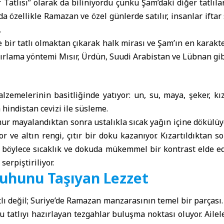
ir Tatlısı” olarak da biliniyordu çünkü Şam’daki diğer tatlıl
a özellikle Ramazan ve özel günlerde satılır, insanlar iftar 
.
bir tatlı olmaktan çıkarak halk mirası ve Şam’ın en karakte
zırlama yöntemi Mısır, Ürdün, Suudi Arabistan ve Lübnan gibi
zemelerinin basitliğinde yatıyor: un, su, maya, şeker, kız
hindistan cevizi ile süsleme.
ur mayalandıktan sonra ustalıkla sıcak yağın içine dökülüyo
r ve altın rengi, çıtır bir doku kazanıyor. Kızartıldıktan
; böylece sıcaklık ve dokuda mükemmel bir kontrast elde e
serpiştiriliyor.
uhunu Taşıyan Lezzet
tlı değil; Suriye’de Ramazan manzarasının temel bir parçası.
u tatlıyı hazırlayan tezgahlar buluşma noktası oluyor. Ailele