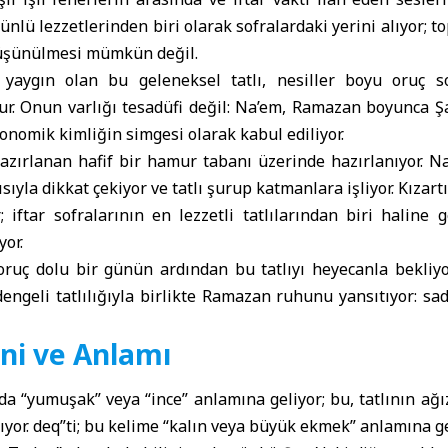
n ünlü lezzetlerinden biri olarak sofralardaki yerini alıyor; t
düşünülmesi mümkün değil.
e yaygın olan bu geleneksel tatlı, nesiller boyu oruç s
ur. Onun varlığı tesadüfi değil: Na’em, Ramazan boyunca Şa
ronomik kimliğin simgesi olarak kabul ediliyor.
azırlanan hafif bir hamur tabanı üzerinde hazırlanıyor. Na
sıyla dikkat çekiyor ve tatlı şurup katmanlara işliyor. Kızar
r; iftar sofralarının en lezzetli tatlılarından biri haline
yor.
 oruç dolu bir günün ardından bu tatlıyı heyecanla bekliyor.
dengeli tatlılığıyla birlikte Ramazan ruhunu yansıtıyor: sad
ni ve Anlamı
da “yumuşak” veya “ince” anlamına geliyor; bu, tatlının ağ
ıyor. deq”ti; bu kelime “kalın veya büyük ekmek” anlamına ge