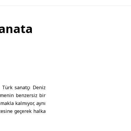
Sanata
, Türk sanatçı Deniz
rmenin benzersiz bir
amakla kalmıyor, aynı
ötesine geçerek halka