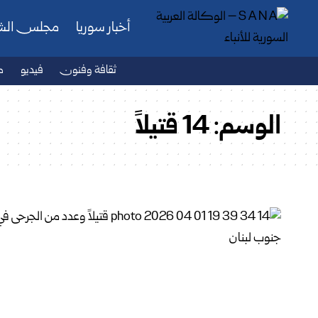
أخبار سوريا
مجلس ال
ثقافة وفنون
فيديو
ص
الوسم:
14 قتيلاً