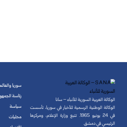
سوريا والعالم
رئاسة الجمهو
الوكالة العربية السورية للأنباء – سانا
سياسة
الوكالة الوطنية الرسمية للأخبار في سوريا، تأسست
في 24 يونيو 1965. تتبع وزارة الإعلام، ومركزها
محليات
الرئيسي في دمشق.