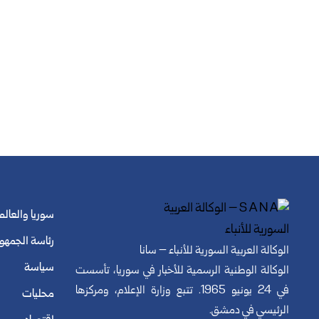
سوريا والعالم
رئاسة الجمهو
الوكالة العربية السورية للأنباء – سانا
سياسة
الوكالة الوطنية الرسمية للأخبار في سوريا، تأسست
في 24 يونيو 1965. تتبع وزارة الإعلام، ومركزها
محليات
الرئيسي في دمشق.