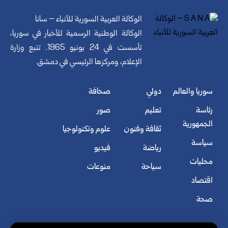
الوكالة العربية السورية للأنباء – سانا
الوكالة الوطنية الرسمية للأخبار في سوريا،
تأسست في 24 يونيو 1965. تتبع وزارة
الإعلام، ومركزها الرئيسي في دمشق.
سوريا والعالم
دولي
صحافة
رئاسة
تعليم
صور
الجمهورية
ثقافة وفنون
علوم وتكنولوجيا
سياسة
رياضة
فيديو
محليات
سياحة
منوعات
اقتصاد
صحة