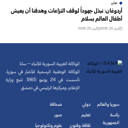
دولي
أردوغان: نبذل جهوداً لوقف النزاعات وهدفنا أن يعيش
أطفال العالم بسلام
أبريل 23, 2026
أبريل 23, 2026
الوكالة العربية السورية للأنباء – سانا
الوكالة الوطنية الرسمية للأخبار في سوريا،
تأسست في 24 يونيو 1965. تتبع وزارة
الإعلام، ومركزها الرئيسي في دمشق.
سوريا والعالم
دولي
صحافة
رئاسة
تعليم
صور
الجمهورية
ثقافة وفنون
علوم وتكنولوجيا