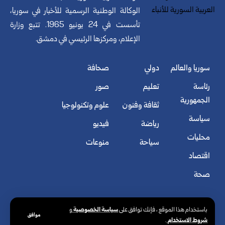
الوكالة الوطنية الرسمية للأخبار في سوريا،
تأسست في 24 يونيو 1965. تتبع وزارة
الإعلام، ومركزها الرئيسي في دمشق.
سوريا والعالم
دولي
صحافة
رئاسة
تعليم
صور
الجمهورية
ثقافة وفنون
علوم وتكنولوجيا
سياسة
رياضة
فيديو
محليات
سياحة
منوعات
اقتصاد
صحة
سياسة الخصوصية
باستخدام هذا الموقع ، فإنك توافق على
و
موافق
شروط الاستخدام
.