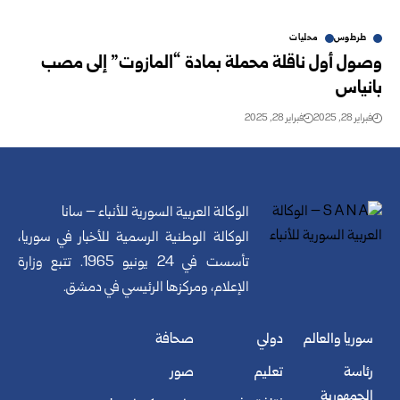
طرطوس
محليات
وصول أول ناقلة محملة بمادة “المازوت” إلى مصب
بانياس
فبراير 28, 2025
فبراير 28, 2025
الوكالة العربية السورية للأنباء – سانا
الوكالة الوطنية الرسمية للأخبار في سوريا،
تأسست في 24 يونيو 1965. تتبع وزارة
الإعلام، ومركزها الرئيسي في دمشق.
سوريا والعالم
دولي
صحافة
رئاسة
تعليم
صور
الجمهورية