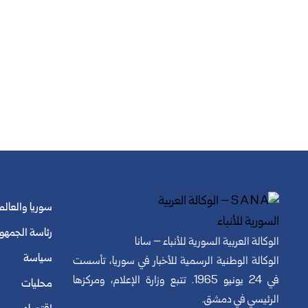
سوريا والعالم
رئاسة الجمهو
الوكالة العربية السورية للأنباء – سانا
سياسة
الوكالة الوطنية الرسمية للأخبار في سوريا، تأسست
في 24 يونيو 1965. تتبع وزارة الإعلام، ومركزها
محليات
الرئيسي في دمشق.