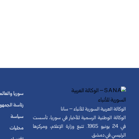
سوريا والعالم
رئاسة الجمهو
الوكالة العربية السورية للأنباء – سانا
سياسة
الوكالة الوطنية الرسمية للأخبار في سوريا، تأسست
في 24 يونيو 1965. تتبع وزارة الإعلام، ومركزها
محليات
الرئيسي في دمشق.