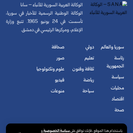
الوكالة العربية السورية للأنباء – سانا
الوكالة الوطنية الرسمية للأخبار في سوريا،
تأسست في 24 يونيو 1965. تتبع وزارة
الإعلام، ومركزها الرئيسي في دمشق.
سوريا والعالم
دولي
صحافة
رئاسة
تعليم
صور
الجمهورية
ثقافة وفنون
علوم وتكنولوجيا
سياسة
رياضة
فيديو
محليات
سياحة
منوعات
اقتصاد
صحة
سياسة الخصوصية
باستخدام هذا الموقع ، فإنك توافق على
و