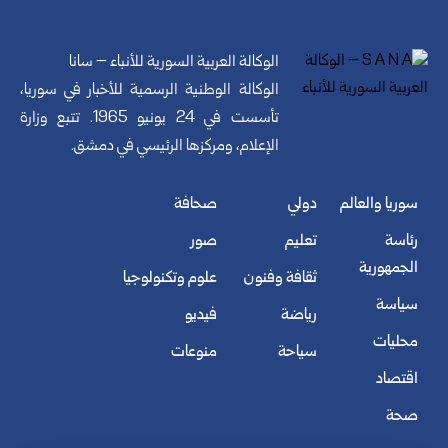
الوكالة العربية السورية للأنباء – سانا
الوكالة الوطنية الرسمية للأخبار في سوريا،
تأسست في 24 يونيو 1965. تتبع وزارة
الإعلام، ومركزها الرئيسي في دمشق.
سوريا والعالم
دولي
صحافة
رئاسة
تعليم
صور
الجمهورية
ثقافة وفنون
علوم وتكنولوجيا
سياسة
رياضة
فيديو
محليات
سياحة
منوعات
اقتصاد
صحة