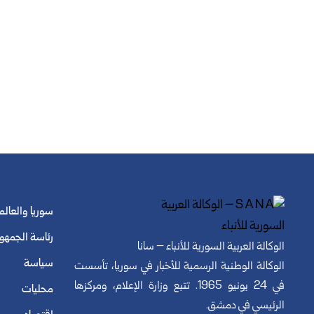
سوريا والعالم
رئاسة الجمهو
الوكالة العربية السورية للأنباء – سانا
سياسة
الوكالة الوطنية الرسمية للأخبار في سوريا، تأسست
في 24 يونيو 1965. تتبع وزارة الإعلام، ومركزها
محليات
الرئيسي في دمشق.