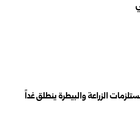
‎
 أغريتكس 2026 لمستلزمات الزراعة والبيطرة ينطلق ‏غداً