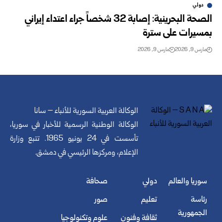
دولي
الصحة البحرينية: إصابة 32 شخصاً جراء اعتداء إيراني
بمسيرات على سترة
مارس 9, 2026
مارس 9, 2026
الوكالة العربية السورية للأنباء – سانا
الوكالة الوطنية الرسمية للأخبار في سوريا،
تأسست في 24 يونيو 1965. تتبع وزارة
الإعلام، ومركزها الرئيسي في دمشق.
سوريا والعالم
دولي
صحافة
رئاسة
تعليم
صور
الجمهورية
ثقافة وفنون
علوم وتكنولوجيا