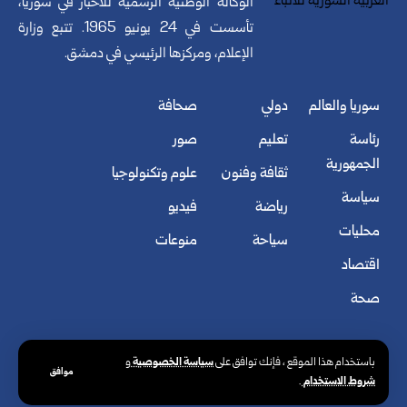
الوكالة الوطنية الرسمية للأخبار في سوريا،
تأسست في 24 يونيو 1965. تتبع وزارة
الإعلام، ومركزها الرئيسي في دمشق.
سوريا والعالم
دولي
صحافة
رئاسة
تعليم
صور
الجمهورية
ثقافة وفنون
علوم وتكنولوجيا
سياسة
رياضة
فيديو
محليات
سياحة
منوعات
اقتصاد
صحة
سياسة الخصوصية
باستخدام هذا الموقع ، فإنك توافق على
و
موافق
شروط الاستخدام
.
© الوكالة العربية السورية للأنباء. كافة الحقوق محفوظة.