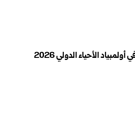
سوريا تحرز ميدالية برونزية في أولمبياد الأحياء الدولي 2026