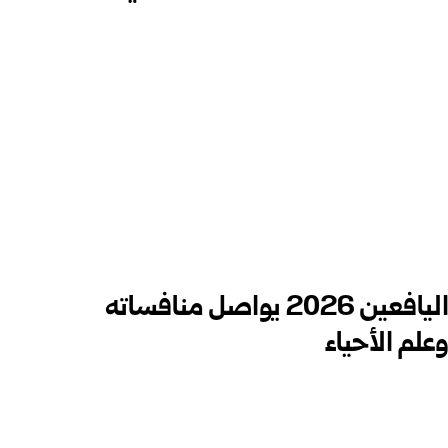
الأولمبياد العلمي للصغار واليافعين 2026 يواصل ‏منافساته
لم الأحياء