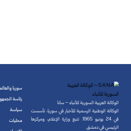
سوريا والعالم
رئاسة الجمهو
الوكالة العربية السورية للأنباء – سانا
سياسة
الوكالة الوطنية الرسمية للأخبار في سوريا، تأسست
في 24 يونيو 1965. تتبع وزارة الإعلام، ومركزها
محليات
الرئيسي في دمشق.