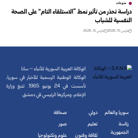
منوعات
دراسة تحذر من تأثير نمط “الاستلقاء التام” على الصحة
النفسية للشباب
مارس 15, 2026
مارس 15, 2026
الوكالة العربية السورية للأنباء – سانا
الوكالة الوطنية الرسمية للأخبار في سوريا،
تأسست في 24 يونيو 1965. تتبع وزارة
الإعلام، ومركزها الرئيسي في دمشق.
سوريا والعالم
دولي
صحافة
رئاسة
تعليم
صور
الجمهورية
ثقافة وفنون
علوم وتكنولوجيا